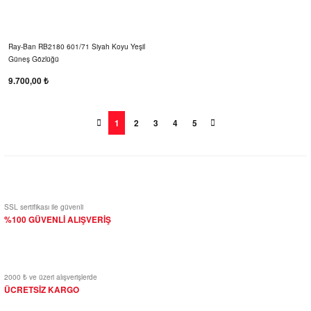
Ray-Ban RB2180 601/71 Siyah Koyu Yeşil
Güneş Gözlüğü
9.700,00 ₺
1
2
3
4
5
SSL sertifikası ile güvenli
%100 GÜVENLİ ALIŞVERİŞ
2000 ₺ ve üzeri alışverişlerde
ÜCRETSİZ KARGO