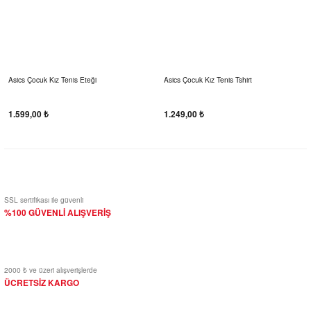
Asics Çocuk Kız Tenis Eteği
Asics Çocuk Kız Tenis Tshirt
1.599,00 ₺
1.249,00 ₺
SSL sertifikası ile güvenli
%100 GÜVENLİ ALIŞVERİŞ
2000 ₺ ve üzeri alışverişlerde
ÜCRETSİZ KARGO