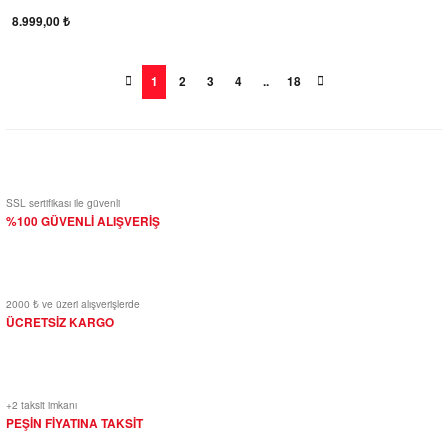
Court)
8.999,00 ₺
1
2
3
4
..
18
SSL sertifikası ile güvenli
%100 GÜVENLİ ALIŞVERİŞ
2000 ₺ ve üzeri alışverişlerde
ÜCRETSİZ KARGO
+2 taksit imkanı
PEŞİN FİYATINA TAKSİT