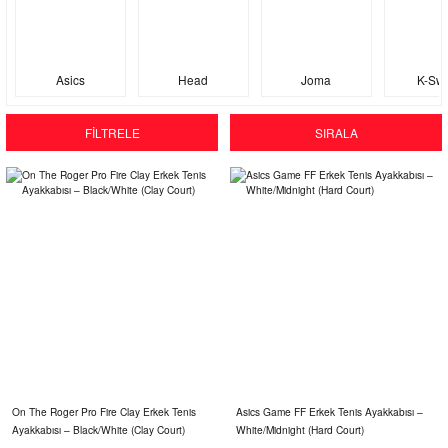
Asics
Head
Joma
K-Sw
FİLTRELE
SIRALA
On The Roger Pro Fire Clay Erkek Tenis
Asics Game FF Erkek Tenis Ayakkabısı –
Ayakkabısı – Black/White (Clay Court)
White/Midnight (Hard Court)