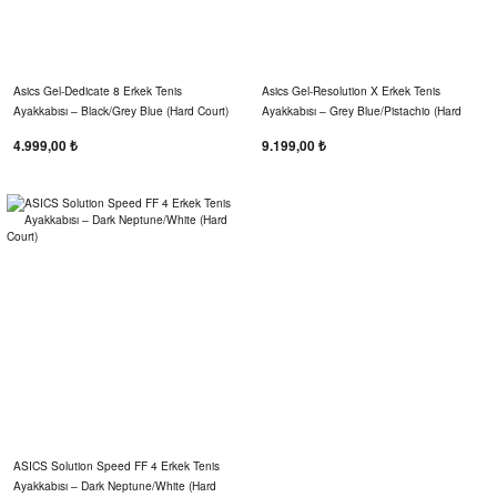
Asics Gel-Dedicate 8 Erkek Tenis
Asics Gel-Resolution X Erkek Tenis
Ayakkabısı – Black/Grey Blue (Hard Court)
Ayakkabısı – Grey Blue/Pistachio (Hard
Court)
4.999,00 ₺
9.199,00 ₺
ASICS Solution Speed FF 4 Erkek Tenis
Ayakkabısı – Dark Neptune/White (Hard