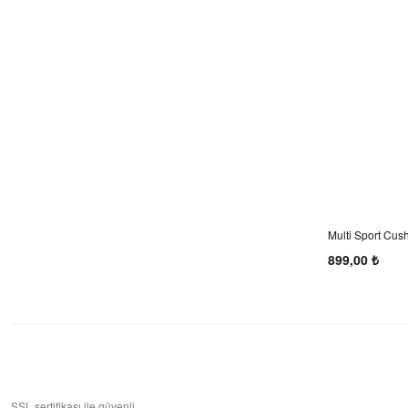
Multi Sport Cus
(Siyah-Beyaz-Gr
899,00 ₺
SSL sertifikası ile güvenli