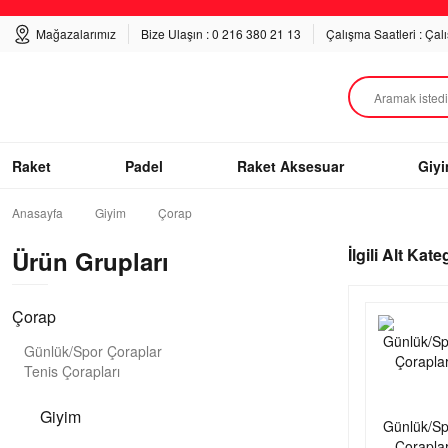
Mağazalarımız
Bize Ulaşın : 0 216 380 21 13
Çalışma Saatleri : Çal
Raket
Padel
Raket Aksesuar
Giy
Anasayfa
Giyim
Çorap
İlgili Alt Kate
Ürün Grupları
Çorap
Günlük/Spor Çoraplar
Tenis Çorapları
Giyim
Günlük/Sp
Çorapla