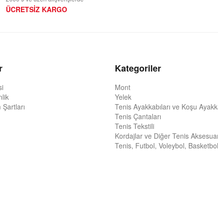
ÜCRETSİZ KARGO
r
Kategoriler
si
Mont
nlik
Yelek
 Şartları
Tenis Ayakkabıları ve Koşu Ayakka
Tenis Çantaları
Tenis Tekstili
Kordajlar ve Diğer Tenis Aksesuar
Tenis, Futbol, Voleybol, Basketbol