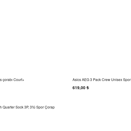
is çorabı Court+
Asics AEG 3 Pack Crew Unisex Spor
Brilliant White
619,00 ₺