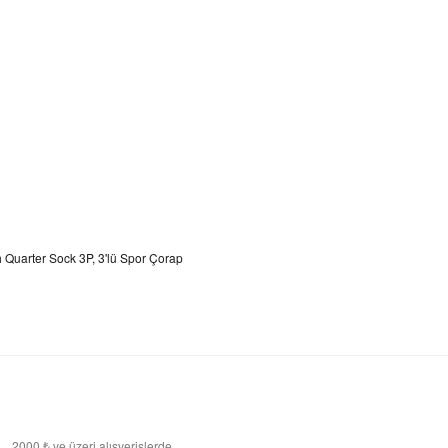
h Quarter Sock 3P, 3'lü Spor Çorap
i)
2000 ₺ ve üzeri alışverişlerde