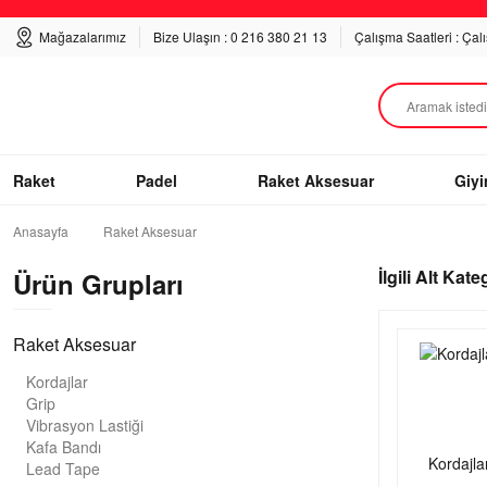
Mağazalarımız
Bize Ulaşın : 0 216 380 21 13
Çalışma Saatleri : Çal
Raket
Padel
Raket Aksesuar
Giy
Anasayfa
Raket Aksesuar
İlgili Alt Kate
Ürün Grupları
Raket Aksesuar
Kordajlar
Grip
Vibrasyon Lastiği
Kafa Bandı
Kordajla
Lead Tape