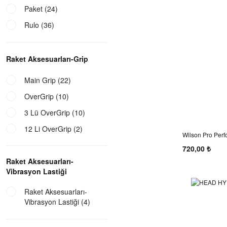
Paket (24)
Rulo (36)
Raket Aksesuarları-Grip
Main Grip (22)
OverGrip (10)
3 Lü OverGrip (10)
12 Li OverGrip (2)
Wilson Pro Per
Yeşil
24'lü OverGrip (1)
720,00 ₺
Raket Aksesuarları-
60 Lı OverGrip (1)
Vibrasyon Lastiği
Raket Aksesuarları-
Vibrasyon Lastiği (4)