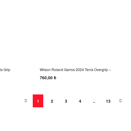
s Grip
Wilson Roland Garros 2024 Tenis Overgrip –
Beyaz/Mavi (3’lü Paket)
760,00 ₺
1
2
3
4
..
13