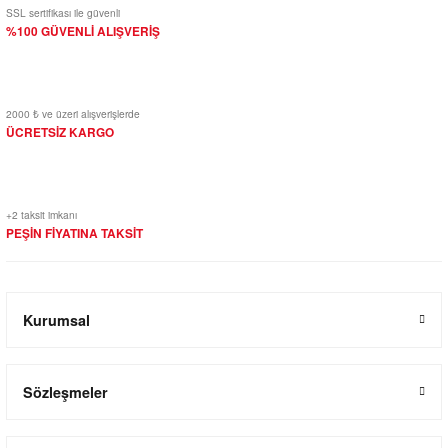
SSL sertifikası ile güvenli
%100 GÜVENLİ ALIŞVERİŞ
2000 ₺ ve üzeri alışverişlerde
ÜCRETSİZ KARGO
+2 taksit imkanı
PEŞİN FİYATINA TAKSİT
Kurumsal
Sözleşmeler