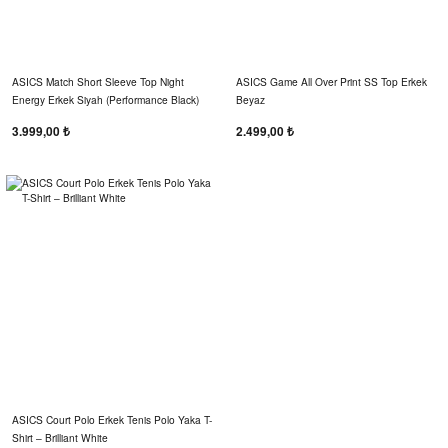
ASICS Match Short Sleeve Top Night
ASICS Game All Over Print SS Top Erkek
Energy Erkek Siyah (Performance Black)
Beyaz
3.999,00 ₺
2.499,00 ₺
ASICS Court Polo Erkek Tenis Polo Yaka T-
Shirt – Brilliant White