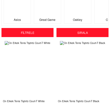
Asics
Great Game
Oakley
On
FİLTRELE
SIRALA
On Erkek Tenis Tişörtü Court-T White
On Erkek Tenis Tişörtü Court-T Black