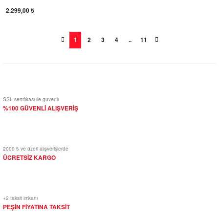
2.299,00 ₺
1
2
3
4
..
11
SSL sertifikası ile güvenli
%100 GÜVENLİ ALIŞVERİŞ
2000 ₺ ve üzeri alışverişlerde
ÜCRETSİZ KARGO
+2 taksit imkanı
PEŞİN FİYATINA TAKSİT