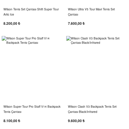
Wilson Tenis Sırt Çantası Shift Super Tour
Wilson Ultra V5 Tour Mavi Tenis Sırt
Artic Ice
Çantası
8.200,00 ₺
7.600,00 ₺
Wilson Super Tour Pro Staff V14 Backpack
Wilson Clash V3 Backpack Tenis Sırt
Tenis Çantası
Çantası Black/Infrared
8.100,00 ₺
9.600,00 ₺