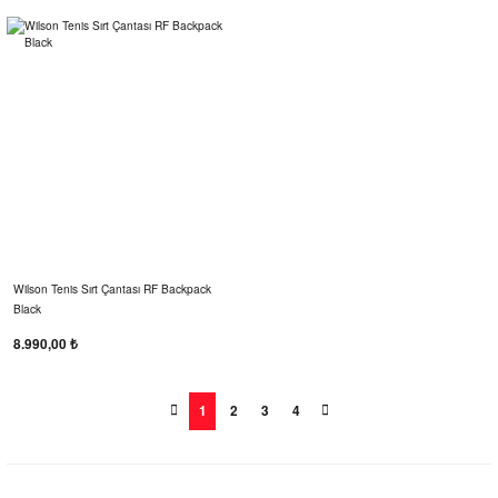
Wilson Tenis Sırt Çantası RF Backpack
Black
8.990,00 ₺
1
2
3
4