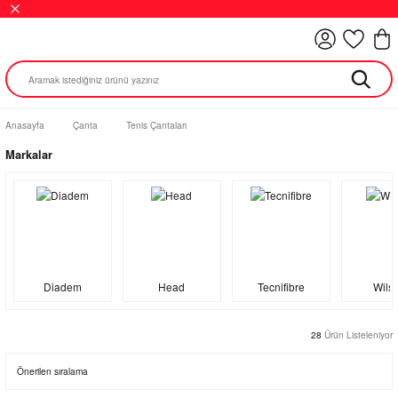
Anasayfa
Çanta
Tenis Çantaları
Markalar
Diadem
Head
Tecnifibre
Wils
28
Ürün Listeleniyor