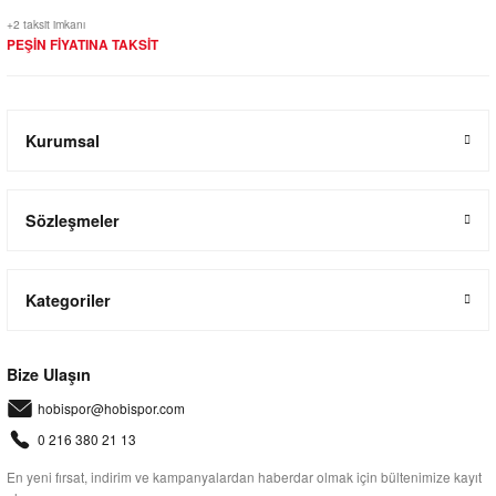
+2 taksit imkanı
PEŞİN FİYATINA TAKSİT
Kurumsal
Sözleşmeler
Kategoriler
Bize Ulaşın
hobispor@hobispor.com
0 216 380 21 13
En yeni fırsat, indirim ve kampanyalardan haberdar olmak için bültenimize kayıt