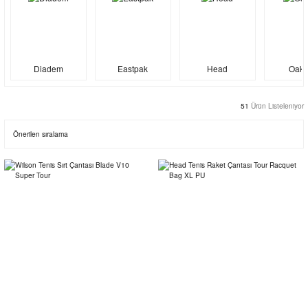
Diadem
Eastpak
Head
Oakl
51
Ürün Listeleniyor