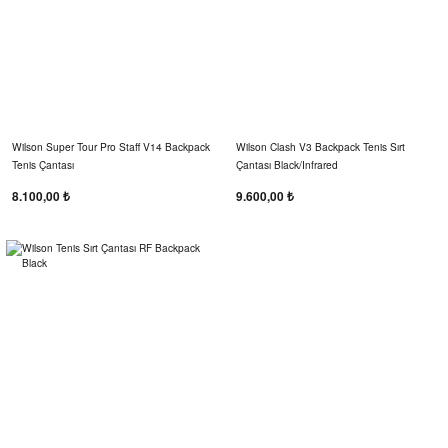
Wilson Super Tour Pro Staff V14 Backpack
Wilson Clash V3 Backpack Tenis Sırt
Tenis Çantası
Çantası Black/Infrared
8.100,00 ₺
9.600,00 ₺