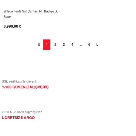
Wilson Tenis Sırt Çantası RF Backpack
Black
8.990,00 ₺
1
2
3
4
..
6
SSL sertifikası ile güvenli
%100 GÜVENLİ ALIŞVERİŞ
2000 ₺ ve üzeri alışverişlerde
ÜCRETSİZ KARGO