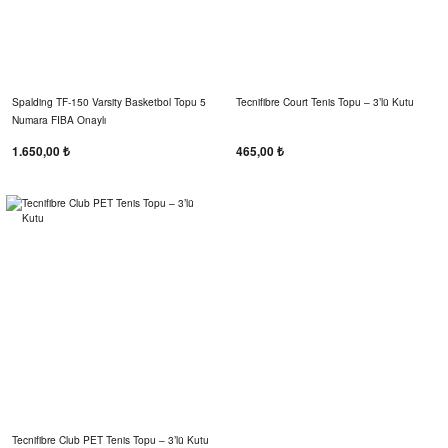
Spalding TF-150 Varsity Basketbol Topu 5
Tecnifibre Court Tenis Topu – 3’lü Kutu
Numara FIBA Onaylı
1.650,00 ₺
465,00 ₺
Tecnifibre Club PET Tenis Topu – 3’lü Kutu