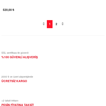
520,00 ₺
1
2
SSL sertifikası ile güvenli
%100 GÜVENLİ ALIŞVERİŞ
2000 ₺ ve üzeri alışverişlerde
ÜCRETSİZ KARGO
+2 taksit imkanı
PEŞİN FİYATINA TAKSİT