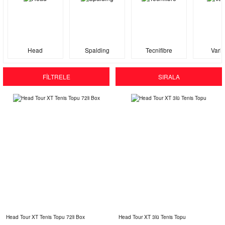
Head
Spalding
Tecnifibre
Varli
FİLTRELE
SIRALA
Head Tour XT Tenis Topu 72li Box
Head Tour XT 3lü Tenis Topu