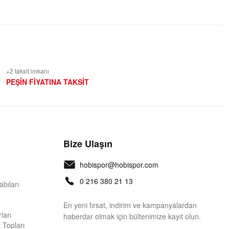
+2 taksit imkanı
PEŞİN FİYATINA TAKSİT
Bize Ulaşın
hobispor@hobispor.com
0 216 380 21 13
bıları
En yeni fırsat, indirim ve kampanyalardan
ları
haberdar olmak için bültenimize kayıt olun.
 Topları