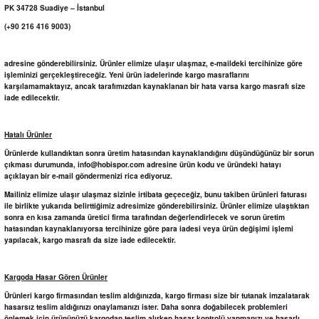
PK 34728 Suadiye – İstanbul
(+90 216 416 9003)
adresine gönderebilirsiniz. Ürünler elimize ulaşır ulaşmaz, e-maildeki tercihinize göre
işleminizi gerçekleştireceğiz. Yeni ürün iadelerinde kargo masraflarını
karşılamamaktayız, ancak tarafımızdan kaynaklanan bir hata varsa kargo masrafı size
iade edilecektir.
Hatalı Ürünler
Ürünlerde kullandıktan sonra üretim hatasından kaynaklandığını düşündüğünüz bir sorun
çıkması durumunda, info@hobispor.com adresine ürün kodu ve üründeki hatayı
açıklayan bir e-mail göndermenizi rica ediyoruz.
Mailiniz elimize ulaşır ulaşmaz sizinle irtibata geçeceğiz, bunu takiben ürünleri faturası
ile birlikte yukarıda belirttiğimiz adresimize gönderebilirsiniz. Ürünler elimize ulaştıktan
sonra en kısa zamanda üretici firma tarafından değerlendirlecek ve sorun üretim
hatasından kaynaklanıyorsa tercihinize göre para iadesi veya ürün değişimi işlemi
yapılacak, kargo masrafı da size iade edilecektir.
Kargoda Hasar Gören Ürünler
Ürünleri kargo firmasından teslim aldığınızda, kargo firması size bir tutanak imzalatarak
hasarsız teslim aldığınızı onaylamanızı ister. Daha sonra doğabilecek problemleri
önlemek için ürününüzü kargodan teslim alırken hasar kontrolü yapmanızı ve hasarlı