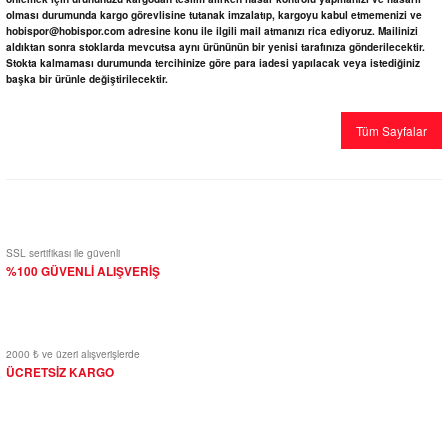
olması durumunda kargo görevlisine tutanak imzalatıp, kargoyu kabul etmemenizi ve
hobispor@hobispor.com adresine konu ile ilgili mail atmanızı rica ediyoruz. Mailinizi
aldıktan sonra stoklarda mevcutsa aynı ürününün bir yenisi tarafınıza gönderilecektir.
Stokta kalmaması durumunda tercihinize göre para iadesi yapılacak veya istediğiniz
başka bir ürünle değiştirilecektir.
Tüm Sayfalar
SSL sertifikası ile güvenli
%100 GÜVENLİ ALIŞVERİŞ
2000 ₺ ve üzeri alışverişlerde
ÜCRETSİZ KARGO