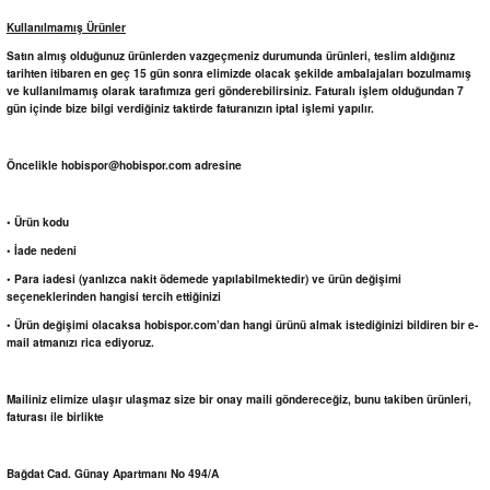
Kullanılmamış Ürünler
Satın almış olduğunuz ürünlerden vazgeçmeniz durumunda ürünleri, teslim aldığınız
tarihten itibaren en geç 15 gün sonra elimizde olacak şekilde ambalajaları bozulmamış
ve kullanılmamış olarak tarafımıza geri gönderebilirsiniz. Faturalı işlem olduğundan 7
gün içinde bize bilgi verdiğiniz taktirde faturanızın iptal işlemi yapılır.
Öncelikle hobispor@hobispor.com adresine
• Ürün kodu
• İade nedeni
• Para iadesi (yanlızca nakit ödemede yapılabilmektedir) ve ürün değişimi
seçeneklerinden hangisi tercih ettiğinizi
• Ürün değişimi olacaksa hobispor.com’dan hangi ürünü almak istediğinizi bildiren bir e-
mail atmanızı rica ediyoruz.
Mailiniz elimize ulaşır ulaşmaz size bir onay maili göndereceğiz, bunu takiben ürünleri,
faturası ile birlikte
Bağdat Cad. Günay Apartmanı No 494/A