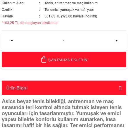
Kullanım Alanı
Tenis, antrenman ve maç kullanımı
Özellik
Ter emici, yumuşak ve hafif yapı
Havale
561,63 TL (%3,00 havale indirimi)
*103,25 TL den başlayan taksitlerle!!
ÇANTANIZA EKLEYİN
Ürün Bilgisi
Asics beyaz tenis bilekliği, antrenman ve maç
sırasında teri kontrol altında tutmak isteyen tenis
oyuncuları için tasarlanmıştır. Yumuşak ve emici
yapısı bilekte konforlu kullanım sunarken, kısa
tasarımı hafif bir his sağlar. Ter emici performansı