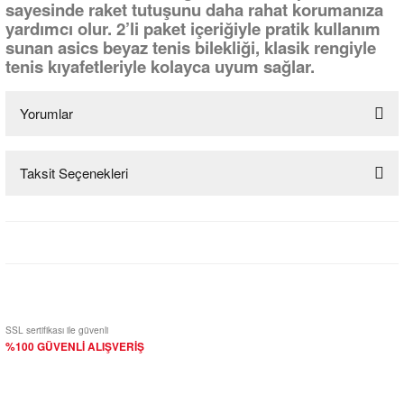
sayesinde raket tutuşunu daha rahat korumanıza
yardımcı olur. 2’li paket içeriğiyle pratik kullanım
sunan asics beyaz tenis bilekliği, klasik rengiyle
tenis kıyafetleriyle kolayca uyum sağlar.
Yorumlar
Taksit Seçenekleri
Bu ürüne ilk yorumu siz yapın!
Yorum Yaz
SSL sertifikası ile güvenli
%100 GÜVENLİ ALIŞVERİŞ