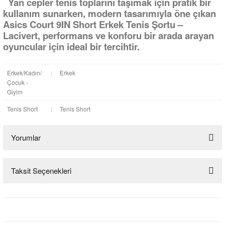
Yan cepler tenis toplarını taşımak için pratik bir
kullanım sunarken, modern tasarımıyla öne çıkan
Asics Court 9IN Short Erkek Tenis Şortu –
Lacivert, performans ve konforu bir arada arayan
oyuncular için ideal bir tercihtir.
Erkek/Kadın/
:
Erkek
Çocuk -
Giyim
Tenis Short
:
Tenis Short
Yorumlar
Taksit Seçenekleri
Bu ürüne ilk yorumu siz yapın!
Yorum Yaz