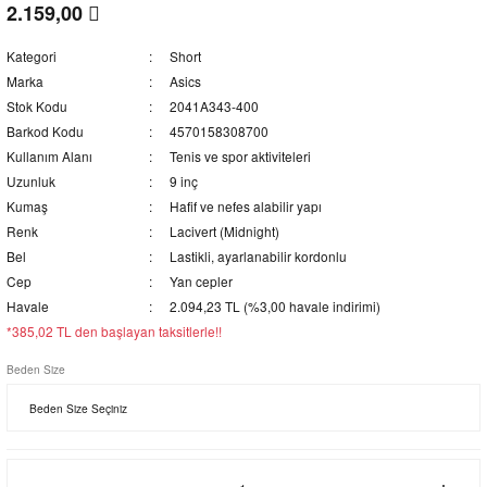
2.159,00
Kategori
Short
Marka
Asics
Stok Kodu
2041A343-400
Barkod Kodu
4570158308700
Kullanım Alanı
Tenis ve spor aktiviteleri
Uzunluk
9 inç
Kumaş
Hafif ve nefes alabilir yapı
Renk
Lacivert (Midnight)
Bel
Lastikli, ayarlanabilir kordonlu
Cep
Yan cepler
Havale
2.094,23 TL (%3,00 havale indirimi)
*385,02 TL den başlayan taksitlerle!!
Beden Size