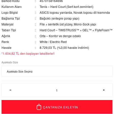
Barkod Kodu
4570158164696
Kullanım Alanı
Tenis – Hard Court (Sert kort zeminleri)
Logo Bilgisi
ASICS logosu yanlarda, Novak logosu dil kısmında
Bağlama Tipi
Bağcıklı (entegre çorap yapı)
Materyal
File + sentetik üst yüzey, Mono-Sock yapı
Taban Tipi
Hard Court – TWISTRUSS™ + GEL™ + FlyteFoam™
Ağırlık
Orta – Konfor ve denge odaklı
Renk
White / Electric Red
Havale
8.729,03 TL (%3,00 havale indirimi)
*1.604,82 TL den başlayan taksitlerle!!
Ayakkabı Size
ÇANTANIZA EKLEYİN