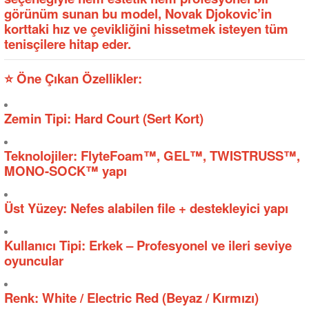
görünüm sunan bu model, Novak Djokovic’in
korttaki hız ve çevikliğini hissetmek isteyen tüm
tenisçilere hitap eder.
⭐ Öne Çıkan Özellikler:
Zemin Tipi: Hard Court (Sert Kort)
Teknolojiler: FlyteFoam™, GEL™, TWISTRUSS™,
MONO-SOCK™ yapı
Üst Yüzey: Nefes alabilen file + destekleyici yapı
Kullanıcı Tipi: Erkek – Profesyonel ve ileri seviye
oyuncular
Renk: White / Electric Red (Beyaz / Kırmızı)