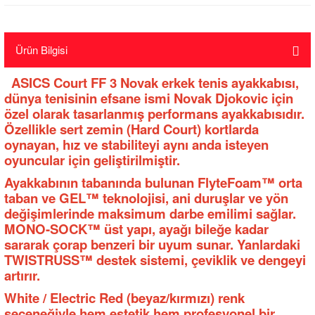
Ürün Bilgisi
ASICS Court FF 3 Novak erkek tenis ayakkabısı,
dünya tenisinin efsane ismi Novak Djokovic için
özel olarak tasarlanmış performans ayakkabısıdır.
Özellikle sert zemin (Hard Court) kortlarda
oynayan, hız ve stabiliteyi aynı anda isteyen
oyuncular için geliştirilmiştir.
Ayakkabının tabanında bulunan FlyteFoam™ orta
taban ve GEL™ teknolojisi, ani duruşlar ve yön
değişimlerinde maksimum darbe emilimi sağlar.
MONO-SOCK™ üst yapı, ayağı bileğe kadar
sararak çorap benzeri bir uyum sunar. Yanlardaki
TWISTRUSS™ destek sistemi, çeviklik ve dengeyi
artırır.
White / Electric Red (beyaz/kırmızı) renk
seçeneğiyle hem estetik hem profesyonel bir