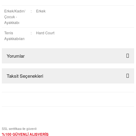
Erkek/Kadın/
:
Erkek
Çocuk -
Ayakkabı
Tenis
:
Hard Court
Ayakkabıları
Yorumlar
Taksit Seçenekleri
Bu ürüne ilk yorumu siz yapın!
Yorum Yaz
SSL sertifikası ile güvenli
%100 GÜVENLİ ALIŞVERİŞ