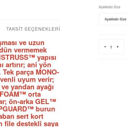
Ayakkabı Size
TAKSIT SEÇENEKLERI
şması ve uzun
n ödün vermemek
TWISTRUSS™ yapısı
 artırır; ani yön
r. Tek parça MONO-
venli uyum verir;
ve yandan ayağı
YTEFOAM™ orta
nar; ön-arka GEL™
ar. PGUARD™ burun
ban sert kort
 file destekli saya