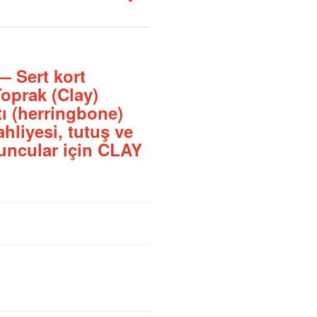
 Sert kort
Toprak (Clay)
tı (herringbone)
ahliyesi, tutuş ve
uncular için CLAY