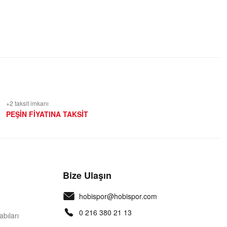
+2 taksit imkanı
PEŞİN FİYATINA TAKSİT
Bize Ulaşın
hobispor@hobispor.com
0 216 380 21 13
bıları