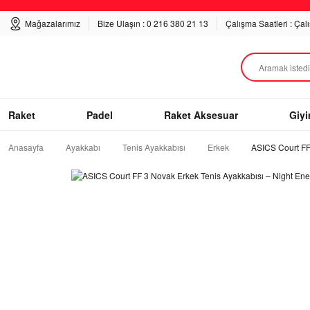
Mağazalarımız
Bize Ulaşın : 0 216 380 21 13
Çalışma Saatleri : Çal
Raket
Padel
Raket Aksesuar
Giy
Anasayfa
Ayakkabı
Tenis Ayakkabısı
Erkek
ASICS Court FF