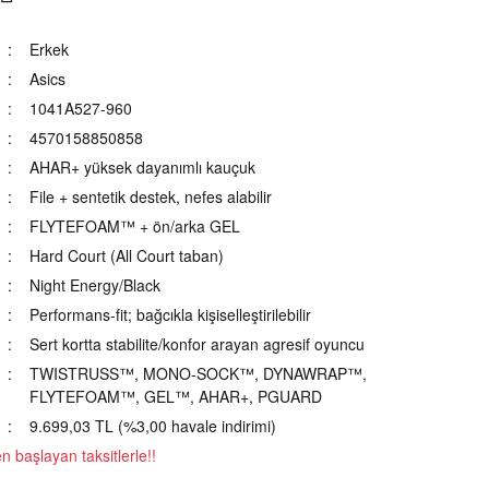
Erkek
Asics
1041A527-960
4570158850858
AHAR+ yüksek dayanımlı kauçuk
File + sentetik destek, nefes alabilir
FLYTEFOAM™ + ön/arka GEL
Hard Court (All Court taban)
Night Energy/Black
Performans-fit; bağcıkla kişiselleştirilebilir
Sert kortta stabilite/konfor arayan agresif oyuncu
TWISTRUSS™, MONO-SOCK™, DYNAWRAP™,
FLYTEFOAM™, GEL™, AHAR+, PGUARD
9.699,03 TL (%3,00 havale indirimi)
 başlayan taksitlerle!!