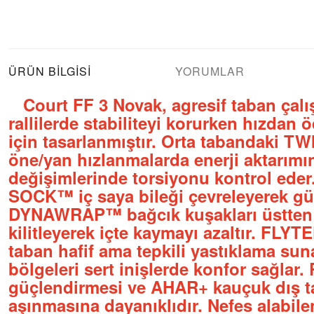
ÜRÜN BILGISI
YORUMLAR
Court FF 3 Novak, agresif taban çalı
rallilerde stabiliteyi korurken hızda
için tasarlanmıştır. Orta tabandaki 
öne/yan hızlanmalarda enerji aktarımını
değişimlerinde torsiyonu kontrol ede
SOCK™ iç saya bileği çevreleyerek gü
DYNAWRAP™ bağcık kuşakları üstten 
kilitleyerek içte kaymayı azaltır. FL
taban hafif ama tepkili yastıklama su
bölgeleri sert inişlerde konfor sağl
güçlendirmesi ve AHAR+ kauçuk dış ta
aşınmasına dayanıklıdır. Nefes alabilen