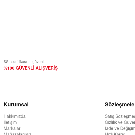
Bu ürüne ilk yorumu siz yapın!
Yorum Yaz
SSL sertifikası ile güvenli
%100 GÜVENLİ ALIŞVERİŞ
Kurumsal
Sözleşmele
Hakkımızda
Satış Sözleşme
İletişim
Gizlilik ve Güve
Markalar
İade ve Değişim
Mağazalarımız
Hızlı Kargo