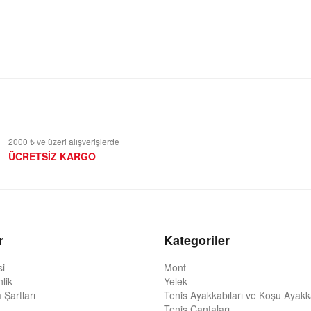
2000 ₺ ve üzeri alışverişlerde
ÜCRETSİZ KARGO
r
Kategoriler
si
Mont
nlik
Yelek
 Şartları
Tenis Ayakkabıları ve Koşu Ayakka
Tenis Çantaları