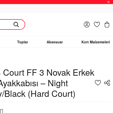
Giriş Yap
Favoriler
S
Toplar
Aksesuar
Kort Malzemeleri
 Court FF 3 Novak Erkek
Ayakkabısı – Night
/Black (Hard Court)