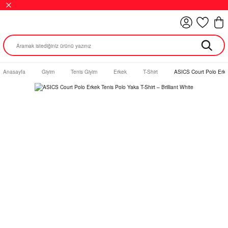
Anasayfa
Giyim
Tenis Giyim
Erkek
T-Shirt
ASICS Court Polo Erkek