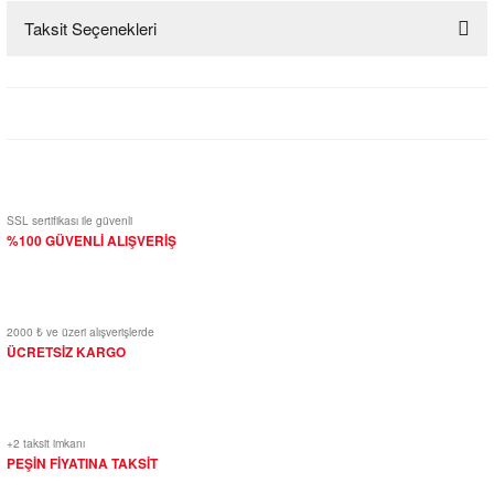
Taksit Seçenekleri
Bu ürüne ilk yorumu siz yapın!
Yorum Yaz
SSL sertifikası ile güvenli
%100 GÜVENLİ ALIŞVERİŞ
2000 ₺ ve üzeri alışverişlerde
ÜCRETSİZ KARGO
+2 taksit imkanı
PEŞİN FİYATINA TAKSİT