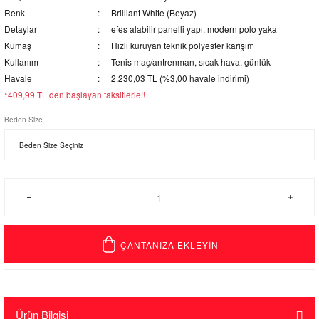
Renk
Brilliant White (Beyaz)
Detaylar
efes alabilir panelli yapı, modern polo yaka
Kumaş
Hızlı kuruyan teknik polyester karışım
Kullanım
Tenis maç/antrenman, sıcak hava, günlük
Havale
2.230,03 TL (%3,00 havale indirimi)
*409,99 TL den başlayan taksitlerle!!
Beden Size
ÇANTANIZA EKLEYİN
Ürün Bilgisi