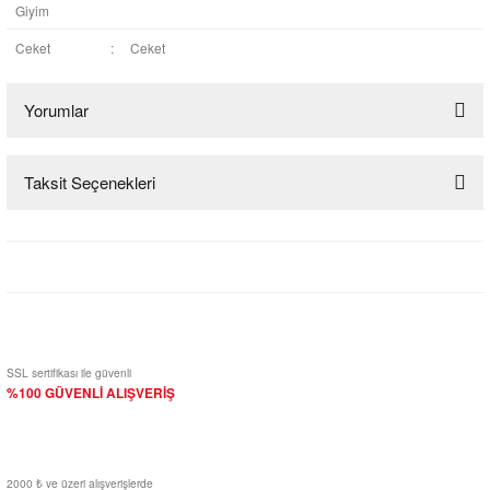
Giyim
Ceket
:
Ceket
Yorumlar
Taksit Seçenekleri
Bu ürüne ilk yorumu siz yapın!
Yorum Yaz
SSL sertifikası ile güvenli
%100 GÜVENLİ ALIŞVERİŞ
2000 ₺ ve üzeri alışverişlerde