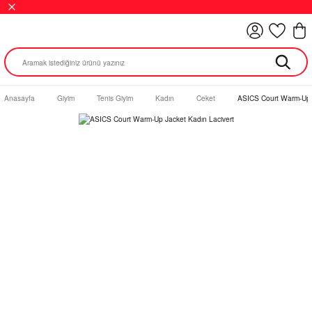
Anasayfa
Giyim
Tenis Giyim
Kadın
Ceket
ASICS Court Warm-Up J