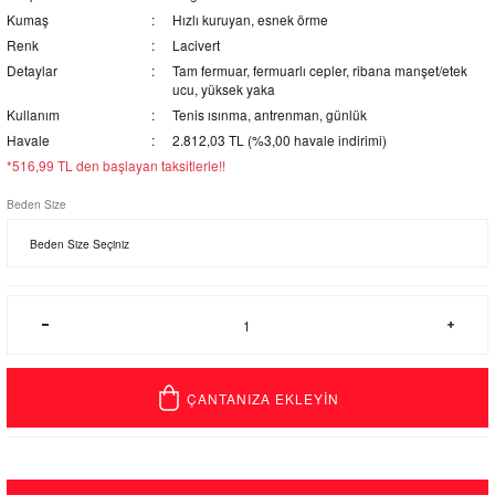
Kumaş
Hızlı kuruyan, esnek örme
Renk
Lacivert
Detaylar
Tam fermuar, fermuarlı cepler, ribana manşet/etek
ucu, yüksek yaka
Kullanım
Tenis ısınma, antrenman, günlük
Havale
2.812,03 TL (%3,00 havale indirimi)
*516,99 TL den başlayan taksitlerle!!
Beden Size
ÇANTANIZA EKLEYİN