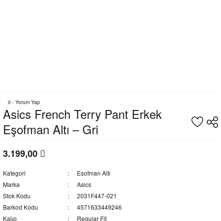
0 - Yorum Yap
Asics French Terry Pant Erkek
Eşofman Altı – Gri
3.199,00
Kategori
Esofman Altı
Marka
Asics
Stok Kodu
2031F447-021
Barkod Kodu
4571633449246
Kalıp
Regular Fit