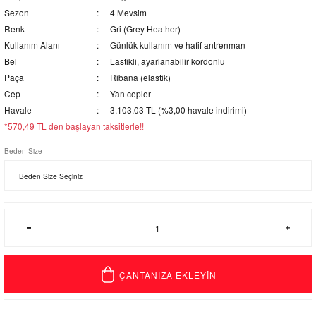
Sezon
4 Mevsim
Renk
Gri (Grey Heather)
Kullanım Alanı
Günlük kullanım ve hafif antrenman
Bel
Lastikli, ayarlanabilir kordonlu
Paça
Ribana (elastik)
Cep
Yan cepler
Havale
3.103,03 TL (%3,00 havale indirimi)
*570,49 TL den başlayan taksitlerle!!
Beden Size
ÇANTANIZA EKLEYİN