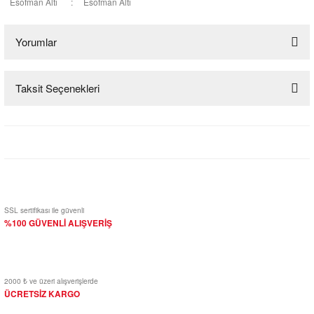
Esofman Altı
:
Esofman Altı
Yorumlar
Taksit Seçenekleri
Bu ürüne ilk yorumu siz yapın!
Yorum Yaz
SSL sertifikası ile güvenli
%100 GÜVENLİ ALIŞVERİŞ
2000 ₺ ve üzeri alışverişlerde
ÜCRETSİZ KARGO