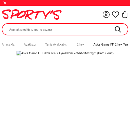
Anasayfa
Ayakkabı
Tenis Ayakkabısı
Erkek
Asics Game FF Erkek Tenis 