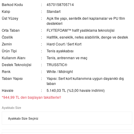
Barkod Kodu
4570158705714
Kalıp
Standart
Üst Yüzey
Açık file yapı, sentetik deri kaplamalar ve PU film
destekleri
Orta Taban
FLYTEFOAM™ hafif yastıklama teknolojisi
Özellik
Hafiflik, esneklik, nefes alabilirlik, denge ve destek
Zemin
Hard Court / Sert Kort
Ürün Tipi
Tenis ayakkabısı
Kullanım Alanı
Tenis, antrenman ve maç
Destek Teknolojisi
TRUSSTIC®
Renk
White / Midnight
Taban Yapısı
Yapısı: Sert kort kullanımına uygun dayanıklı dış
taban
Havale
5.140,03 TL (%3,00 havale indirimi)
*944,99 TL den başlayan taksitlerle!!
Ayakkabı Size