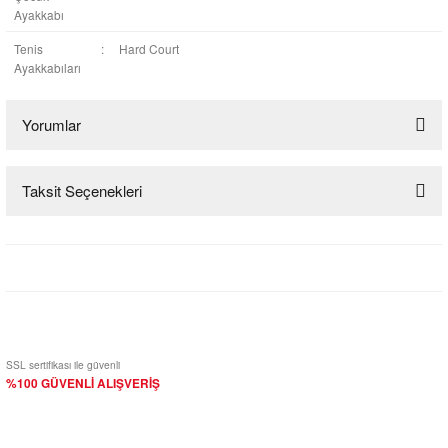
Ayakkabı
Tenis
:
Hard Court
Ayakkabıları
Yorumlar
Taksit Seçenekleri
Bu ürüne ilk yorumu siz yapın!
Yorum Yaz
SSL sertifikası ile güvenli
%100 GÜVENLİ ALIŞVERİŞ