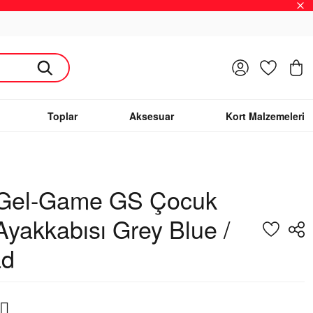
Giriş Yap
Favoriler
S
Toplar
Aksesuar
Kort Malzemeleri
 Gel-Game GS Çocuk
Ayakkabısı Grey Blue /
ad