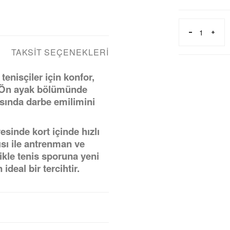
TAKSIT SEÇENEKLERI
nisçiler için konfor,
r. Ön ayak bölümünde
sında darbe emilimini
sinde kort içinde hızlı
ısı ile antrenman ve
ikle tenis sporuna yeni
deal bir tercihtir.