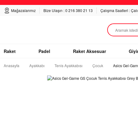
Mağazalarımız
Bize Ulaşın : 0 216 380 21 13
Çalışma Saatleri : Çal
Raket
Padel
Raket Aksesuar
Giy
Anasayfa
Ayakkabı
Tenis Ayakkabısı
Çocuk
Asics Gel-Game