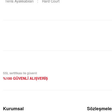
Tenis Ayakkabıları
:
Hard Court
Bu ürüne ilk yorumu siz yapın!
Yorum Yaz
SSL sertifikası ile güvenli
%100 GÜVENLİ ALIŞVERİŞ
Kurumsal
Sözleşmele