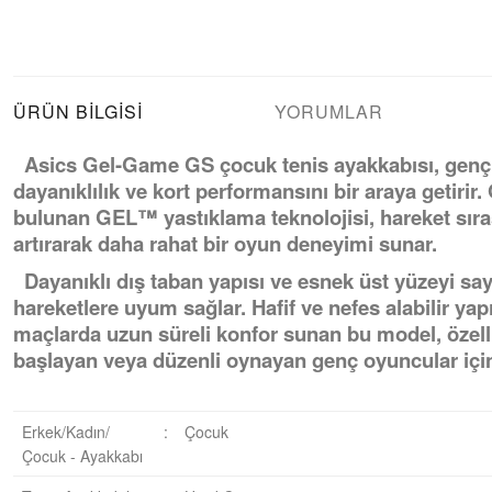
ÜRÜN BILGISI
YORUMLAR
Asics Gel-Game GS çocuk tenis ayakkabısı, genç te
dayanıklılık ve kort performansını bir araya getiri
bulunan GEL™ yastıklama teknolojisi, hareket sıra
artırarak daha rahat bir oyun deneyimi sunar.
Dayanıklı dış taban yapısı ve esnek üst yüzeyi saye
hareketlere uyum sağlar. Hafif ve nefes alabilir yap
maçlarda uzun süreli konfor sunan bu model, özell
başlayan veya düzenli oynayan genç oyuncular için i
Erkek/Kadın/
:
Çocuk
Çocuk - Ayakkabı