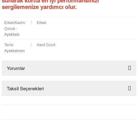
sunarak kortta en iyi performansınızı
sergilemenize yardımcı olur.
Erkek/Kadın/
:
Erkek
Çocuk -
Ayakkabı
Tenis
:
Hard Court
Ayakkabıları
Yorumlar
Taksit Seçenekleri
Bu ürüne ilk yorumu siz yapın!
Yorum Yaz