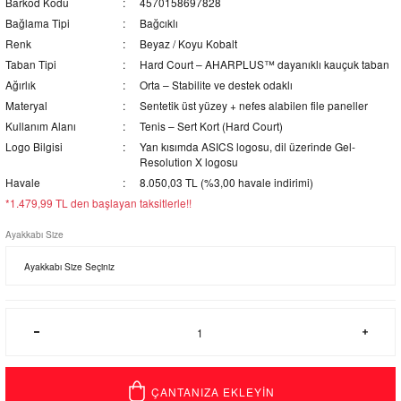
Barkod Kodu
4570158697828
Bağlama Tipi
Bağcıklı
Renk
Beyaz / Koyu Kobalt
Taban Tipi
Hard Court – AHARPLUS™ dayanıklı kauçuk taban
Ağırlık
Orta – Stabilite ve destek odaklı
Materyal
Sentetik üst yüzey + nefes alabilen file paneller
Kullanım Alanı
Tenis – Sert Kort (Hard Court)
Logo Bilgisi
Yan kısımda ASICS logosu, dil üzerinde Gel-
Resolution X logosu
Havale
8.050,03 TL (%3,00 havale indirimi)
*1.479,99 TL den başlayan taksitlerle!!
Ayakkabı Size
ÇANTANIZA EKLEYİN