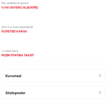
SSL sertifikası ile güvenli
%100 GÜVENLİ ALIŞVERİŞ
2000 ₺ ve üzeri alışverişlerde
ÜCRETSİZ KARGO
+2 taksit imkanı
PEŞİN FİYATINA TAKSİT
Kurumsal
Sözleşmeler