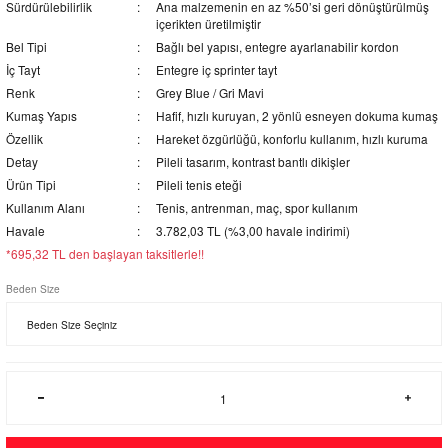
Sürdürülebilirlik
Ana malzemenin en az %50’si geri dönüştürülmüş
içerikten üretilmiştir
Bel Tipi
Bağlı bel yapısı, entegre ayarlanabilir kordon
İç Tayt
Entegre iç sprinter tayt
Renk
Grey Blue / Gri Mavi
Kumaş Yapıs
Hafif, hızlı kuruyan, 2 yönlü esneyen dokuma kumaş
Özellik
Hareket özgürlüğü, konforlu kullanım, hızlı kuruma
Detay
Pileli tasarım, kontrast bantlı dikişler
Ürün Tipi
Pileli tenis eteği
Kullanım Alanı
Tenis, antrenman, maç, spor kullanım
Havale
3.782,03 TL (%3,00 havale indirimi)
*695,32 TL den başlayan taksitlerle!!
Beden Size