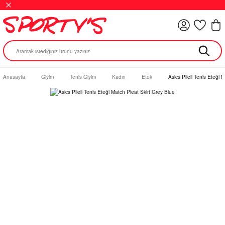
Anasayfa
Giyim
Tenis Giyim
Kadın
Etek
Asics Pileli Tenis Eteği 