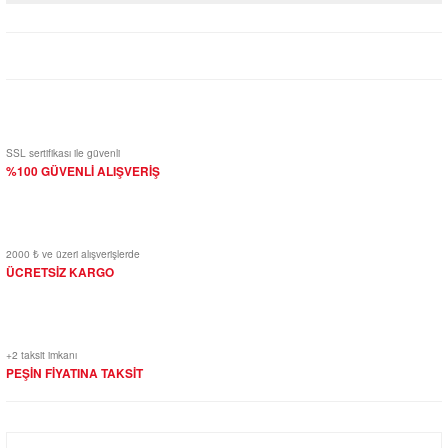
Yorum Yaz
SSL sertifikası ile güvenli
%100 GÜVENLİ ALIŞVERİŞ
2000 ₺ ve üzeri alışverişlerde
ÜCRETSİZ KARGO
+2 taksit imkanı
PEŞİN FİYATINA TAKSİT