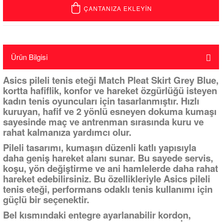
ÇANTANIZA EKLEYİN
Ürün Bilgisi
Asics pileli tenis eteği Match Pleat Skirt Grey Blue,
kortta hafiflik, konfor ve hareket özgürlüğü isteyen
kadın tenis oyuncuları için tasarlanmıştır. Hızlı
kuruyan, hafif ve 2 yönlü esneyen dokuma kumaşı
sayesinde maç ve antrenman sırasında kuru ve
rahat kalmanıza yardımcı olur.
Pileli tasarımı, kumaşın düzenli katlı yapısıyla
daha geniş hareket alanı sunar. Bu sayede servis,
koşu, yön değiştirme ve ani hamlelerde daha rahat
hareket edebilirsiniz. Bu özellikleriyle Asics pileli
tenis eteği, performans odaklı tenis kullanımı için
güçlü bir seçenektir.
Bel kısmındaki entegre ayarlanabilir kordon,