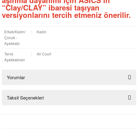
aşınma dayanımı için ASICS’in
“Clay/CLAY” ibaresi taşıyan
versiyonlarını tercih etmeniz önerilir.
Erkek/Kadın/
:
Kadın
Çocuk -
Ayakkabı
Tenis
:
All Court
Ayakkabıları
Yorumlar
Taksit Seçenekleri
Bu ürüne ilk yorumu siz yapın!
Yorum Yaz