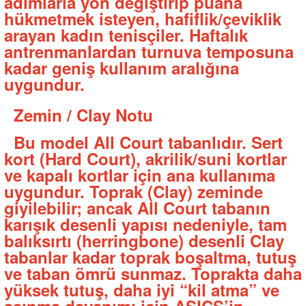
adımlarla yön değiştirip puana
hükmetmek isteyen, hafiflik/çeviklik
arayan kadın tenisçiler. Haftalık
antrenmanlardan turnuva temposuna
kadar geniş kullanım aralığına
uygundur.
Zemin / Clay Notu
Bu model All Court tabanlıdır. Sert
kort (Hard Court), akrilik/suni kortlar
ve kapalı kortlar için ana kullanıma
uygundur. Toprak (Clay) zeminde
giyilebilir; ancak All Court tabanın
karışık desenli yapısı nedeniyle, tam
balıksırtı (herringbone) desenli Clay
tabanlar kadar toprak boşaltma, tutuş
ve taban ömrü sunmaz. Toprakta daha
yüksek tutuş, daha iyi “kil atma” ve