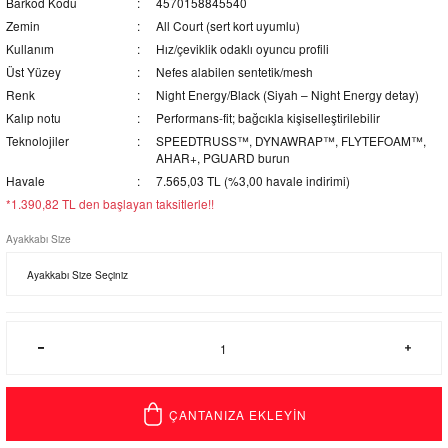
Barkod Kodu
4570158845540
Zemin
All Court (sert kort uyumlu)
Kullanım
Hız/çeviklik odaklı oyuncu profili
Üst Yüzey
Nefes alabilen sentetik/mesh
Renk
Night Energy/Black (Siyah – Night Energy detay)
Kalıp notu
Performans-fit; bağcıkla kişiselleştirilebilir
Teknolojiler
SPEEDTRUSS™, DYNAWRAP™, FLYTEFOAM™,
AHAR+, PGUARD burun
Havale
7.565,03 TL (%3,00 havale indirimi)
*1.390,82 TL den başlayan taksitlerle!!
Ayakkabı Size
ÇANTANIZA EKLEYİN