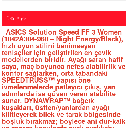
Ürün Bilgisi
ASICS Solution Speed FF 3 Women
(1042A304-960 – Night Energy/Black),
hızlı oyun stilini benimseyen
tenisçiler için geliştirilen en çevik
modellerden biridir. Ayağı saran hafif
saya, maç boyunca nefes alabilirlik ve
konfor sağlarken, orta tabandaki
SPEEDTRUSS™ yapısı öne
ivmelenmelerde patlayıcı çıkış, yan
adımlarda ise güven veren stabilite
sunar. DYNAWRAP™ bağcık
kuşakları, üstten/yanlardan ayağı
kilitleyerek bilek ve tarak bölgesinde
boşluk bırakmaz; böylece ani dur-kalk
ve çapraz koşularda ayak ayakkabı