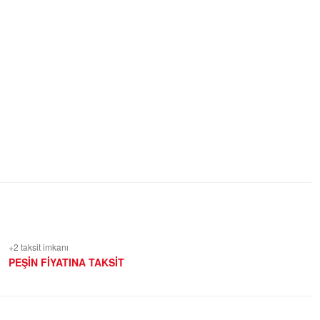
+2 taksit imkanı
PEŞİN FİYATINA TAKSİT