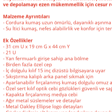
ve depolamayı ezen mükemmellik için cesur r
Malzeme Ayrıntıları
- Cordura kumaş uzun ömürlü, dayanıklı aşınma
- Su İtici kumaş, nefes alabilirlik ve konfor için t
Ek Özellikler
- 31 cm U x 19 cm G x 44 cm Y
- 21 U
- Yan fermuarlı girişe sahip ana bölme
- Birden fazla özel cep
- İç dolgulu kılıf 15 inç dizüstü bilgisayara uyar
- Sıkıştırma kalıplı arka panel sıkmak için
- Ayarlanabilir fırçalanmış kumaş dolgulu omuz ask
- Özel sert kılıf optik cebi gözlükleri güvenli ve s
- Kapakta fırçalanmış medya cebi
- Ağır metal süslemeler ve detaylar
- Metal Oakley Ellipse logo detayları