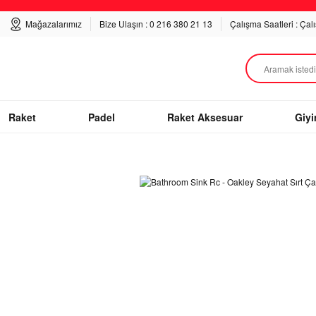
Mağazalarımız
Bize Ulaşın : 0 216 380 21 13
Çalışma Saatleri : Çal
Raket
Padel
Raket Aksesuar
Giy