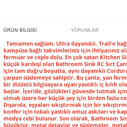
ÜRÜN BILGISI
YORUMLAR
Tamamen sağlam. Ultra dayanıklı. Trail'e bağ
kampüse bağlı takvimleriniz için ihtiyacınız ol
fermuar ve ceple dolu. En çok satan Kitchen S
küçük kardeşi olan Bathroom Sink RC Sırt Çant
için tam doğru boyutta, aynı dayanıklı Cordur
çarpan süslemeye sahiptir. Bu çanta, yan fermua
bir dizüstü bilgisayara uyan yastıklı iç kılıfı 
başlar. İçeride, gözlükleri güvende tutmak için s
olmak üzere her küçük şey için birden fazla ce
Dışarıda, eşyaları sıkıştırmak için bir sıkıştır
konfor için tokalı yastıklı omuz askıları ve ka
medya cebi bulunur. Son olarak, Bathroom Sink
büyüktür: metal detaylar ve süslemeler, metal