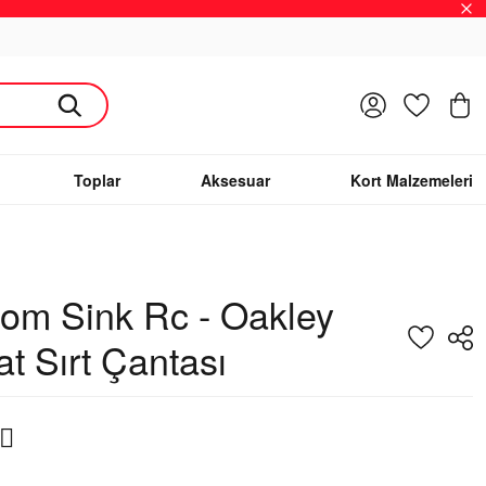
Giriş Yap
Favoriler
S
Toplar
Aksesuar
Kort Malzemeleri
om Sink Rc - Oakley
t Sırt Çantası