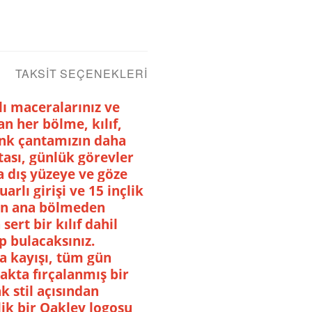
TAKSIT SEÇENEKLERI
lı maceralarınız ve
an her bölme, kılıf,
ink çantamızın daha
ası, günlük görevler
a dış yüzeye ve göze
rlı girişi ve 15 inçlik
olan ana bölmeden
ert bir kılıf dahil
p bulacaksınız.
ma kayışı, tüm gün
pakta fırçalanmış bir
 stil açısından
ik bir Oakley logosu