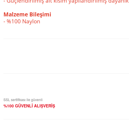
- Güçlendirilmiş alt kısım yapılandırılmış dayanık
Malzeme Bileşimi
- %100 Naylon
Bu ürüne ilk yorumu siz yapın!
Yorum Yaz
SSL sertifikası ile güvenli
%100 GÜVENLİ ALIŞVERİŞ