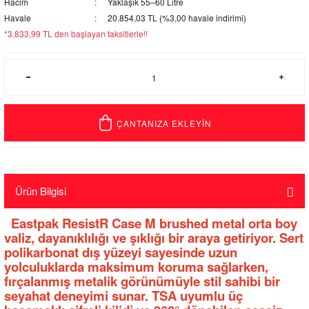
Hacim
Yaklaşık 55–60 Litre
Havale
20.854,03 TL (%3,00 havale indirimi)
*3.833,99 TL den başlayan taksitlerle!!
ÇANTANIZA EKLEYİN
Ürün Bilgisi
Eastpak ResistR Case M brushed metal orta boy
valiz, dayanıklılığı ve şıklığı bir araya getiriyor. Sert
polikarbonat dış yüzeyi sayesinde uzun
yolculuklarda maksimum koruma sağlarken,
fırçalanmış metalik görünümüyle stil sahibi bir
seyahat deneyimi sunar. TSA uyumlu üç