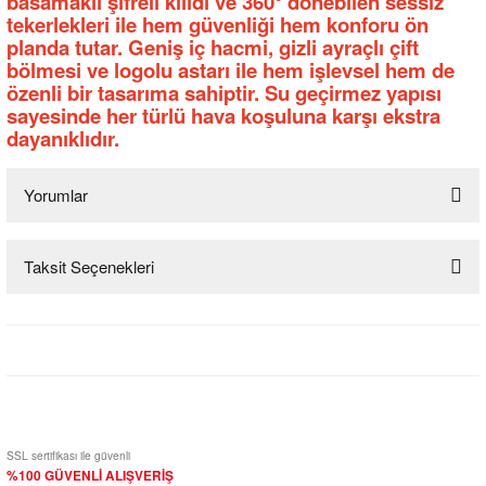
basamaklı şifreli kilidi ve 360° dönebilen sessiz
tekerlekleri ile hem güvenliği hem konforu ön
planda tutar. Geniş iç hacmi, gizli ayraçlı çift
bölmesi ve logolu astarı ile hem işlevsel hem de
özenli bir tasarıma sahiptir. Su geçirmez yapısı
sayesinde her türlü hava koşuluna karşı ekstra
dayanıklıdır.
Yorumlar
Taksit Seçenekleri
Bu ürüne ilk yorumu siz yapın!
Yorum Yaz
SSL sertifikası ile güvenli
%100 GÜVENLİ ALIŞVERİŞ