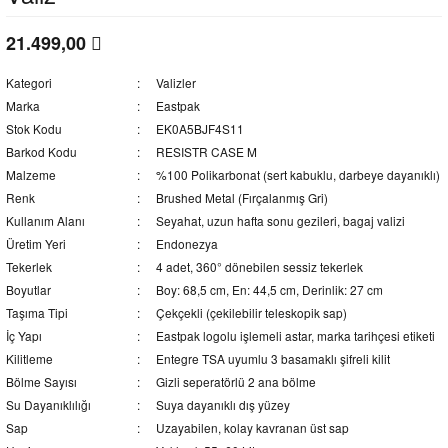
21.499,00
Kategori
Valizler
Marka
Eastpak
Stok Kodu
EK0A5BJF4S11
Barkod Kodu
RESISTR CASE M
Malzeme
%100 Polikarbonat (sert kabuklu, darbeye dayanıklı)
Renk
Brushed Metal (Fırçalanmış Gri)
Kullanım Alanı
Seyahat, uzun hafta sonu gezileri, bagaj valizi
Üretim Yeri
Endonezya
Tekerlek
4 adet, 360° dönebilen sessiz tekerlek
Boyutlar
Boy: 68,5 cm, En: 44,5 cm, Derinlik: 27 cm
Taşıma Tipi
Çekçekli (çekilebilir teleskopik sap)
İç Yapı
Eastpak logolu işlemeli astar, marka tarihçesi etiketi
Kilitleme
Entegre TSA uyumlu 3 basamaklı şifreli kilit
Bölme Sayısı
Gizli seperatörlü 2 ana bölme
Su Dayanıklılığı
Suya dayanıklı dış yüzey
Sap
Uzayabilen, kolay kavranan üst sap