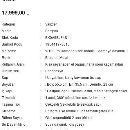
17.999,00
Kategori
Valizler
Marka
Eastpak
Stok Kodu
EK0A5BJE4S11
Barkod Kodu
195441978015
Malzeme
%100 Polikarbonat (sert kabuklu, darbeye dayanıklı)
Renk
Brushed Metal
Kullanım Alanı
Kısa seyahatler, el bagajı, hafta sonu kaçamakları
Üretim Yeri
Endonezya
Sap
Uzayabilen, kolay kavranan üst sap
Boyutlar
: Boy: 55,5 cm, En: 35,5 cm, Derinlik: 23 cm
İç Yapı
: Eastpak logolu işlemeli astar, marka tarihçesi etiket
Tekerlek
4 adet, 360° dönebilen sessiz tekerlek
Taşıma Tipi
Çekçekli (çekilebilir teleskopik sap)
Kilitleme
Entegre TSA uyumlu 3 basamaklı şifreli kilit
Bölme Sayısı
Gizli seperatörlü 2 ana bölme
Su Dayanıklılığı
Suya dayanıklı dış yüzey