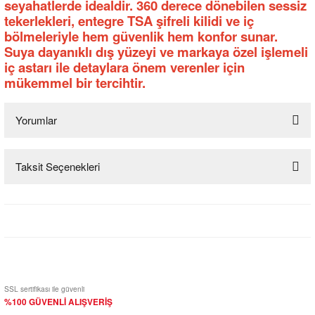
seyahatlerde idealdir. 360 derece dönebilen sessiz
tekerlekleri, entegre TSA şifreli kilidi ve iç
bölmeleriyle hem güvenlik hem konfor sunar.
Suya dayanıklı dış yüzeyi ve markaya özel işlemeli
iç astarı ile detaylara önem verenler için
mükemmel bir tercihtir.
Yorumlar
Taksit Seçenekleri
Bu ürüne ilk yorumu siz yapın!
Yorum Yaz
SSL sertifikası ile güvenli
%100 GÜVENLİ ALIŞVERİŞ