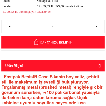
Hacim
Yaklaşık 32 Litre
Havale
17.459,03 TL (%3,00 havale indirimi)
*3.209,82 TL den başlayan taksitlerle!!
ÇANTANIZA EKLEYİN
Ürün Bilgisi
Eastpak ResistR Case S kabin boy valiz, şehirli
stil ile maksimum işlevselliği buluşturuyor.
Fırçalanmış metal (brushed metal) rengiyle şık bir
görünüm sunarken, %100 polikarbonat yapısıyla
darbelere karşı üstün koruma sağlar. Uçak
kabinine uyumlu boyutları sayesinde kısa