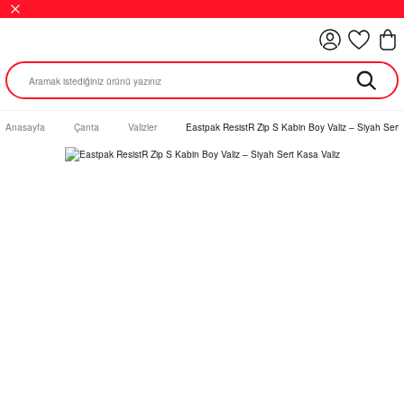
Anasayfa
Çanta
Valizler
Eastpak ResistR Zip S Kabin Boy Valiz – Siyah Sert 