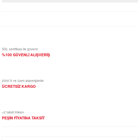
Yorum Yaz
SSL sertifikası ile güvenli
%100 GÜVENLİ ALIŞVERİŞ
2000 ₺ ve üzeri alışverişlerde
ÜCRETSİZ KARGO
+2 taksit imkanı
PEŞİN FİYATINA TAKSİT