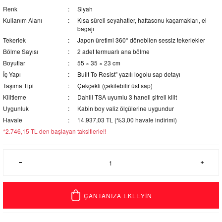
Renk
Siyah
Kullanım Alanı
Kısa süreli seyahatler, haftasonu kaçamakları, el
bagajı
Tekerlek
Japon üretimi 360° dönebilen sessiz tekerlekler
Bölme Sayısı
2 adet fermuarlı ana bölme
Boyutlar
55 × 35 × 23 cm
İç Yapı
Built To Resist” yazılı logolu sap detayı
Taşıma Tipi
Çekçekli (çekilebilir üst sap)
Kilitleme
Dahili TSA uyumlu 3 haneli şifreli kilit
Uygunluk
Kabin boy valiz ölçülerine uygundur
Havale
14.937,03 TL (%3,00 havale indirimi)
*2.746,15 TL den başlayan taksitlerle!!
ÇANTANIZA EKLEYİN