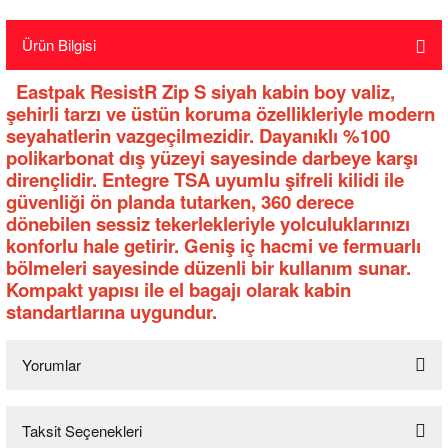
Ürün Bilgisi
Eastpak ResistR Zip S siyah kabin boy valiz,
şehirli tarzı ve üstün koruma özellikleriyle modern
seyahatlerin vazgeçilmezidir. Dayanıklı %100
polikarbonat dış yüzeyi sayesinde darbeye karşı
dirençlidir. Entegre TSA uyumlu şifreli kilidi ile
güvenliği ön planda tutarken, 360 derece
dönebilen sessiz tekerlekleriyle yolculuklarınızı
konforlu hale getirir. Geniş iç hacmi ve fermuarlı
bölmeleri sayesinde düzenli bir kullanım sunar.
Kompakt yapısı ile el bagajı olarak kabin
standartlarına uygundur.
Yorumlar
Taksit Seçenekleri
Bu ürüne ilk yorumu siz yapın!