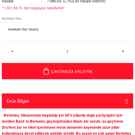
Havale
7.080,03 TL (%3,00 havale indirimi)
*1.301,66 TL den başlayan taksitlerle!!
Ayakkabı Size
ÇANTANIZA EKLEYİN
Ürün Bilgisi
Berkeley, hikayemizin başladığı yer 60'lı yıllarda doğa yürüyüşleri için
üretilen Back to Berkeley geçmişimizden ilham alır ancak, su geçirmez
DryVent zar ve nikel içermeyen metal donanımı sayesinde uzun yıllar
kullanılmaya deval edilecek şekilde üretilir. Bu sezon en çok satan Berkeley