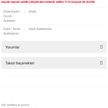
küçük toprak sahibi çiftçilerden tedarik edilen %10 kauçuk ile üretilir.
Erkek/Kadın/
:
Erkek
Çocuk -
Ayakkabı
Kışlık / Yazlık
:
KIşlık Ayakkabılar
Ayakkabılar
Yorumlar
Taksit Seçenekleri
Bu ürüne ilk yorumu siz yapın!
Yorum Yaz
SSL sertifikası ile güvenli