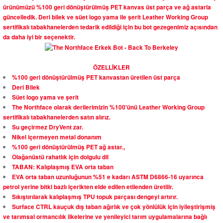
ürünümüzü %100 geri dönüştürülmüş PET kanvas üst parça ve ağ astarla
güncelledik. Deri bilek ve süet logo yama ile şerit Leather Working Group
sertifikalı tabakhanelerden tedarik edildiği için bu bot gezegenimiz açısından
da daha iyi bir seçenektir.
ÖZELLİKLER
%100 geri dönüştürülmüş PET kanvastan üretilen üst parça
Deri Bilek
Süet logo yama ve şerit
The Northface olarak derilerimizin %100'ünü Leather Working Group
sertifikalı tabakhanelerden satın alırız.
Su geçirmez DryVent zar.
Nikel içermeyen metal donanım
%100 geri dönüştürülmüş PET ağ astar.,
Olağanüstü rahatlık için dolgulu dil
TABAN: Kalıplaşmış EVA orta taban
EVA orta taban uzunluğunun %51 e kadarı ASTM D6866-16 uyarınca
petrol yerine bitki bazlı içerikten elde edilen etilenden üretilir.
Sıkıştırılarak kalıplaşmış TPU topuk parçası dengeyi artırır.
Surface CTRL kauçuk dış taban ağırlık ve çok yönlülük için iyileştirişmiş
ve tarımsal ormancılık ilkelerine ve yenileyici tarım uygulamalarına bağlı