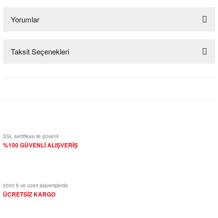
Yorumlar
Taksit Seçenekleri
Bu ürüne ilk yorumu siz yapın!
Yorum Yaz
SSL sertifikası ile güvenli
%100 GÜVENLİ ALIŞVERİŞ
2000 ₺ ve üzeri alışverişlerde
ÜCRETSİZ KARGO