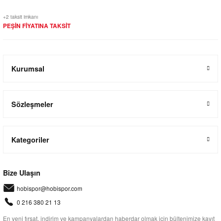
+2 taksit imkanı
PEŞİN FİYATINA TAKSİT
Kurumsal
Sözleşmeler
Kategoriler
Bize Ulaşın
hobispor@hobispor.com
0 216 380 21 13
En yeni fırsat, indirim ve kampanyalardan haberdar olmak için bültenimize kayıt