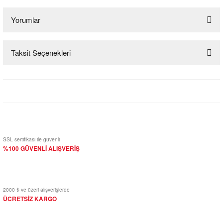
Yorumlar
Taksit Seçenekleri
Bu ürüne ilk yorumu siz yapın!
Yorum Yaz
SSL sertifikası ile güvenli
%100 GÜVENLİ ALIŞVERİŞ
2000 ₺ ve üzeri alışverişlerde
ÜCRETSİZ KARGO