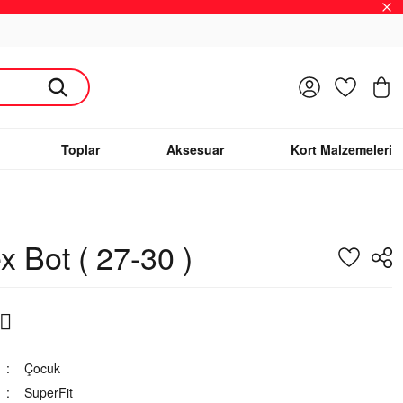
Giriş Yap
Favoriler
S
Toplar
Aksesuar
Kort Malzemeleri
x Bot ( 27-30 )
Çocuk
SuperFit