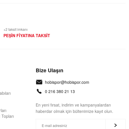
+2 taksit imkanı
PEŞİN FİYATINA TAKSİT
Bize Ulaşın
hobispor@hobispor.com
0 216 380 21 13
bıları
En yeni fırsat, indirim ve kampanyalardan
ları
haberdar olmak için bültenimize kayıt olun.
 Topları