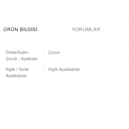
ÜRÜN BILGISI
YORUMLAR
Erkek/Kadın/
:
Çocuk
Çocuk - Ayakkabı
Kışlık / Yazlık
:
KIşlık Ayakkabılar
Ayakkabılar
Bu ürüne ilk yorumu siz yapın!
Yorum Yaz