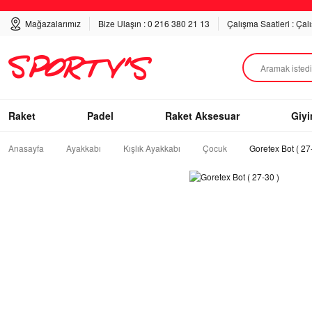
Mağazalarımız
Bize Ulaşın : 0 216 380 21 13
Çalışma Saatleri : Çal
Raket
Padel
Raket Aksesuar
Giy
Anasayfa
Ayakkabı
Kışlık Ayakkabı
Çocuk
Goretex Bot ( 27