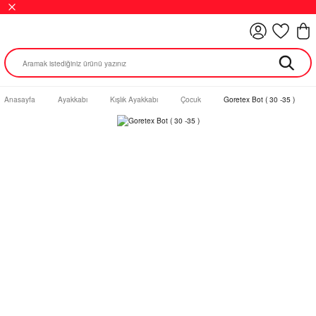
Anasayfa
Ayakkabı
Kışlık Ayakkabı
Çocuk
Goretex Bot ( 30 -35 )