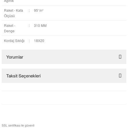
Ağırlık
Raket - Kafa
:
95' in²
Ölçüsü
Raket -
:
310 MM
Denge
Kordaj Sıklığı
:
18X20
Yorumlar
Taksit Seçenekleri
Bu ürüne ilk yorumu siz yapın!
Yorum Yaz
SSL sertifikası ile güvenli