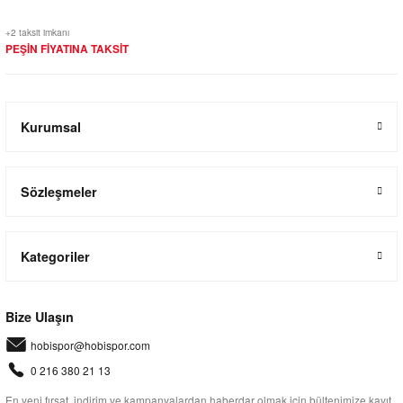
+2 taksit imkanı
PEŞİN FİYATINA TAKSİT
Kurumsal
Sözleşmeler
Kategoriler
Bize Ulaşın
hobispor@hobispor.com
0 216 380 21 13
En yeni fırsat, indirim ve kampanyalardan haberdar olmak için bültenimize kayıt