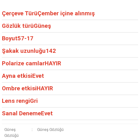
Çerçeve Türü
Çember içine alınmış
Gözlük türü
Güneş
Boyut
57-17
Şakak uzunluğu
142
Polarize camlar
HAYIR
Ayna etkisi
Evet
Ombre etkisi
HAYIR
Lens rengi
Gri
Sanal Deneme
Evet
Güneş
:
Güneş Gözlüğü
Gözlüğü