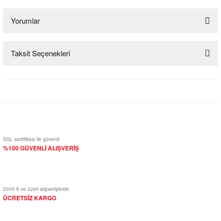
Yorumlar
Taksit Seçenekleri
Bu ürüne ilk yorumu siz yapın!
Yorum Yaz
SSL sertifikası ile güvenli
%100 GÜVENLİ ALIŞVERİŞ
2000 ₺ ve üzeri alışverişlerde
ÜCRETSİZ KARGO