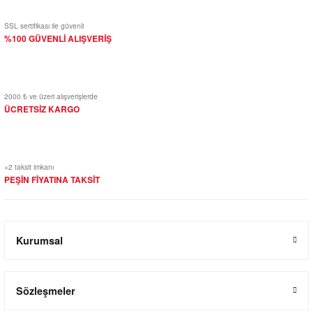
SSL sertifikası ile güvenli
%100 GÜVENLİ ALIŞVERİŞ
2000 ₺ ve üzeri alışverişlerde
ÜCRETSİZ KARGO
+2 taksit imkanı
PEŞİN FİYATINA TAKSİT
Kurumsal
Sözleşmeler