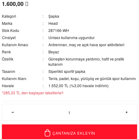
1.600,00
Kategori
Şapka
Marka
Head
Stok Kodu
287166-WH
Cinsiyet
Unisex kullanıma uygundur
Kullanım Amacı
Antrenman, maç ve açık hava spor aktiviteleri
Renk
Beyaz
Özellik
Güneşten korunmaya yardımcı, hafif ve pratik
kullanım
Tasarım
Siperlikli sportif şapka
Kullanım Alanı
Tenis, padel, koşu, yürüyüş ve günlük spor kullanımı
Havale
1.552,00 TL (%3,00 havale indirimi)
*285,33 TL den başlayan taksitlerle!!
ÇANTANIZA EKLEYİN