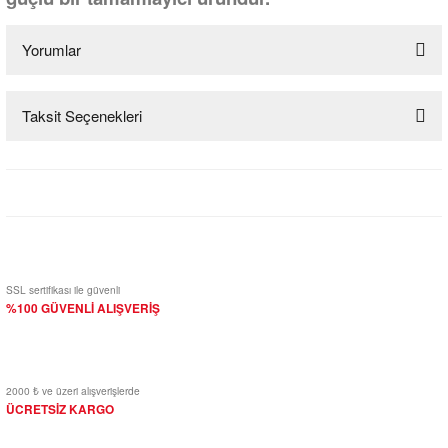
Yorumlar
Taksit Seçenekleri
Bu ürüne ilk yorumu siz yapın!
Yorum Yaz
SSL sertifikası ile güvenli
%100 GÜVENLİ ALIŞVERİŞ
2000 ₺ ve üzeri alışverişlerde
ÜCRETSİZ KARGO