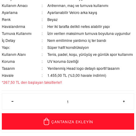
Kullanım Amacı
Antrenman, maç ve turnuva kullanımı
Ayarlama
Ayarlanabilir Velcro arka kayış
Renk
Beyaz
Havalandırma
Her iki tarafta delikli nefes alabilir yapı
Turnuva Kullanımı
İzin verilen maksimum turnuva boyutuna uygundur
İç Detay
Nem emilimine yardımcı iç ter bandı
Yapı:
Süper hafif konstrüksiyon
Kullanım Alanı
Tenis, padel, koşu, yürüyüş ve günlük spor kullanımı
Koruma
UV koruma özelliği
Tasarım
Yenilenmiş Head logo detaylı sportif tasarım
Havale
1.455,00 TL (%3,00 havale indirimi)
*267,50 TL den başlayan taksitlerle!!
ÇANTANIZA EKLEYİN