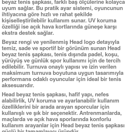
beyaz tenis şapkası, farklı baş ölçülerine kolayca
uyum sağlar. Bu pratik ayar sistemi, oyuncunun
ihtiyacına göre hızlı ve rahat şekilde
kişiselleştirilebilir kullanım sunar. UV koruma
özelliği ise açık hava kortlarında güneşe karşı
ekstra destek sağlar.
Beyaz rengi ve yenilenmiş Head logo detayıyla
temiz, sade ve sportif bir görünüm sunan Head
beyaz tenis şapkası, tenis dışında padel, koşu,
yürüyüş ve günlük spor kullanımı için de tercih
edilebilir. Turnuva onaylı yapısı ve izin verilen
maksimum turnuva boyutuna uygun tasarımıyla
performans odaklı oyuncular için ideal bir tenis
aksesuarıdır.
Head beyaz tenis şapkası, hafif yapı, nefes
alabilirlik, UV koruma ve ayarlanabilir kullanım
özelliklerini bir arada arayan sporcular için
kullanışlı ve şık bir seçenektir. Antrenmanlarda,
maçlarda ve açık hava sporlarında konforlu
kullanım arayanlar için Head beyaz tenis şapkası
güçlü bir tamamlayıcı üründür.