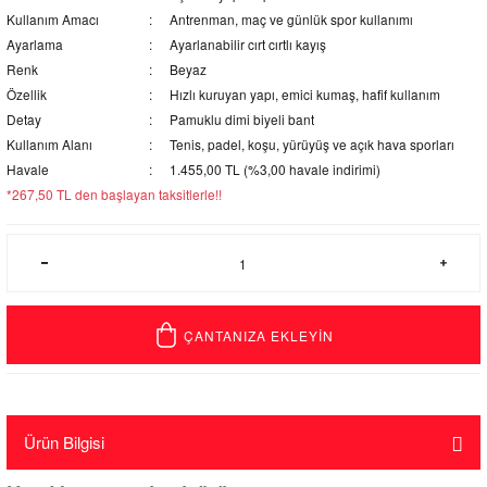
Kullanım Amacı
Antrenman, maç ve günlük spor kullanımı
Ayarlama
Ayarlanabilir cırt cırtlı kayış
Renk
Beyaz
Özellik
Hızlı kuruyan yapı, emici kumaş, hafif kullanım
Detay
Pamuklu dimi biyeli bant
Kullanım Alanı
Tenis, padel, koşu, yürüyüş ve açık hava sporları
Havale
1.455,00 TL (%3,00 havale indirimi)
*267,50 TL den başlayan taksitlerle!!
ÇANTANIZA EKLEYİN
Ürün Bilgisi