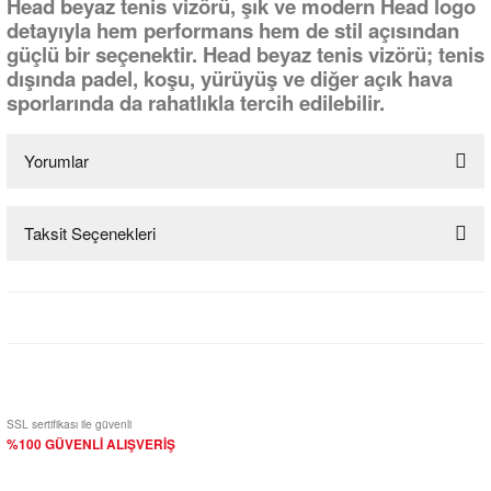
Head beyaz tenis vizörü, şık ve modern Head logo
detayıyla hem performans hem de stil açısından
güçlü bir seçenektir. Head beyaz tenis vizörü; tenis
dışında padel, koşu, yürüyüş ve diğer açık hava
sporlarında da rahatlıkla tercih edilebilir.
Yorumlar
Taksit Seçenekleri
Bu ürüne ilk yorumu siz yapın!
Yorum Yaz
SSL sertifikası ile güvenli
%100 GÜVENLİ ALIŞVERİŞ