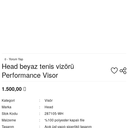
0 - Yorum Yap
Head beyaz tenis vizörü
Performance Visor
1.500,00
Kategori
Visör
Marka
Head
Stok Kodu
287105-WH
Malzeme
%100 polyester kapalı file
Tasarım
Açık üst yapılı siperlikli tasarım