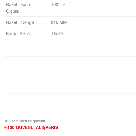
Raket - Kafa
:
100' in²
Ölçüsü
Raket - Denge
:
315 MM
Kordaj Sıklığı
:
16x19
Bu ürüne ilk yorumu siz yapın!
Yorum Yaz
SSL sertifikası ile güvenli
%100 GÜVENLİ ALIŞVERİŞ