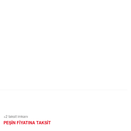
+2 taksit imkanı
PEŞİN FİYATINA TAKSİT