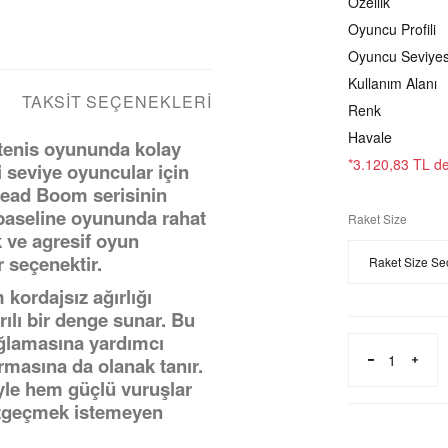
Özellik
Oyuncu Profili
Oyuncu Seviyes
Kullanım Alanı
TAKSIT SEÇENEKLERI
Renk
Havale
tenis oyununda kolay
*3.120,83 TL den
i seviye oyuncular için
 Head Boom serisinin
 baseline oyununda rahat
Raket Size
 ve agresif oyun
 seçenektir.
kordajsız ağırlığı
ılı bir denge sunar. Bu
sağlamasına yardımcı
rmasına da olanak tanır.
le hem güçlü vuruşlar
azgeçmek istemeyen