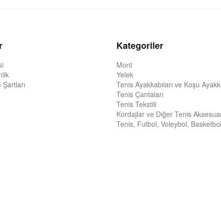
r
Kategoriler
si
Mont
nlik
Yelek
 Şartları
Tenis Ayakkabıları ve Koşu Ayakka
Tenis Çantaları
Tenis Tekstili
Kordajlar ve Diğer Tenis Aksesuar
Tenis, Futbol, Voleybol, Basketbol