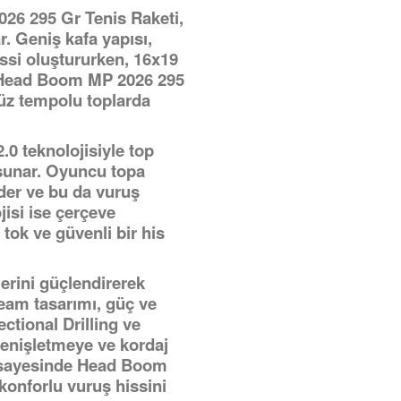
26 295 Gr Tenis Raketi,
r. Geniş kafa yapısı,
issi oluştururken, 16x19
e Head Boom MP 2026 295
üz tempolu toplarda
0 teknolojisiyle top
 sunar. Oyuncu topa
eder ve bu da vuruş
jisi ise çerçeve
 tok ve güvenli bir his
lerini güçlendirerek
Beam tasarımı, güç ve
ectional Drilling ve
genişletmeye ve kordaj
er sayesinde Head Boom
konforlu vuruş hissini