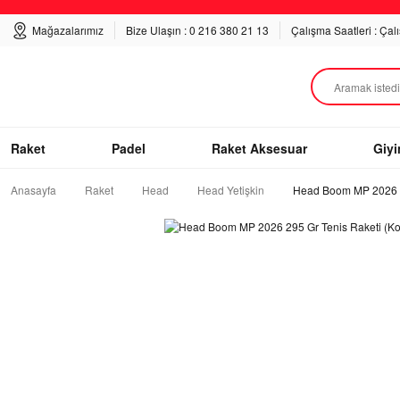
Mağazalarımız
Bize Ulaşın : 0 216 380 21 13
Çalışma Saatleri : Çal
Raket
Padel
Raket Aksesuar
Giy
Anasayfa
Raket
Head
Head Yetişkin
Head Boom MP 2026 29