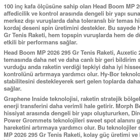
100 inç kafa ölçüsüne sahip olan Head Boom MP 20
affedicilik ve kontrol arasında dengeli bir yapı suna
merkez dışı vuruşlarda daha toleranslı bir temas h
kordaj deseni spin üretimini destekler. Bu sayed
Gr Tenis Raketi, hem topspin vuruşlarda hem de d
etkili bir performans sağlar.
Head Boom MP 2026 295 Gr Tenis Raketi, Auxetic 2.
temasında daha net ve daha canlı bir geri bildirim
vurduğu anda raketin verdiği tepkiyi daha iyi hiss
kontrolünü artırmaya yardımcı olur. Hy-Bor teknolo
stabilitesini destekleyerek sert gelen toplarda daha
sağlar.
Graphene Inside teknolojisi, raketin stratejik bölge
enerji transferini daha verimli hale getirir. Morph 
hissiyat arasında dengeli bir yapı oluştururken, Dir
Power Grommets teknolojileri sweet spot alanını 
hareketini artırmaya yardımcı olur. Bu teknolojil
MP 2026 295 Gr Tenis Raketi, kolay güç üretimi ve 