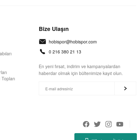
Bize Ulaşın
hobispor@hobispor.com
0 216 380 21 13
bıları
En yeni fırsat, indirim ve kampanyalardan
ları
haberdar olmak için bültenimize kayıt olun.
 Topları