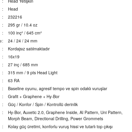
Head Yetişkin
Head
232216
295 gr / 10.4 oz
100 inç² / 645 cm²
ı
24 / 24 / 24 mm
Kordajsız satılmaktadır
16x19
27 inç / 685 mm
315 mm / 9 pts Head Light
63 RA
Baseline oyunu, agresif tempo ve spin odaklı vuruşlar
Grafit + Graphene + Hy-Bor
Güç / Konfor / Spin / Kontrollü derinlik
Hy-Bor, Auxetic 2.0, Graphene Inside, AI Pattern, Uni Pattern,
Morph Beam, Directional Drilling, Power Grommets
Kolay güç üretimi, konforlu vuruş hissi ve tutarlı top çıkışı