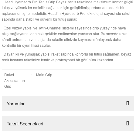
Head Hydrosorb Pro Tenis Grip Beyaz, tenis raketinde maksimum konfor, güçlü
tutuş ve yüksek ter emicilik sağlamak için geliştirilmiş performans odaklı bir
replacement grip modelidir. Head’in Hydrosorb Pro teknolojisi sayesinde raket
sapında daha stabil ve güvenli bir tutuş sunar.
Özel yüzey yapısı ve Twin-Channel sistemi sayesinde grip yüzeyinde hava
akışı sağlayarak terin hızlı şekilde emilmesine yardımcı olur. Bu sayede uzun
süreli antrenman ve maçlarda raketin elinizde kaymasını önleyerek daha
kontrollü bir oyun hissi sağlar.
Dayanıklı ve yumuşak yapısı raket sapında konforlu bir tutuş sağlarken, beyaz
renk tasarımı raketinize temiz ve profesyonel bir görünüm kazandırır.
Raket
:
Main Grip
Aksesuarları-
Grip
Yorumlar
Taksit Seçenekleri
Bu ürüne ilk yorumu siz yapın!