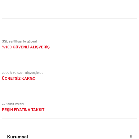
Yorum Yaz
SSL sertifikası ile güvenli
%100 GÜVENLİ ALIŞVERİŞ
2000 ₺ ve üzeri alışverişlerde
ÜCRETSİZ KARGO
+2 taksit imkanı
PEŞİN FİYATINA TAKSİT
Kurumsal