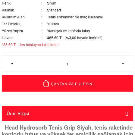
Renk
Siyah
Kalınlık
Standart
Kullanım Alanı
Tenis antrenman ve maç kullanımı
Ter Emicilik
Yüksek
Yüzey Yapısı
Yumuşak ve konforlu tutuş
Havale
465,60 TL (%3,00 havale indirimi)
*85,60 TL den başlayan taksitlerle!!
ÇANTANIZA EKLEYİN
Ürün Bilgisi
Head Hydrosorb Tenis Grip Siyah, tenis raketinde
konforlu tutuş ve yüksek ter emicilik sağlamak için