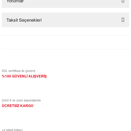
Yorumlar
Taksit Seçenekleri
Bu ürüne ilk yorumu siz yapın!
Yorum Yaz
SSL sertifikası ile güvenli
%100 GÜVENLİ ALIŞVERİŞ
2000 ₺ ve üzeri alışverişlerde
ÜCRETSİZ KARGO
+2 taksit imkanı