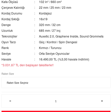
Kafa Ölçüsü
102 in² / 660 cm²
Çerçeve Kalınlığı
22 mm / 25 mm / 23 mm
Kordaj Durumu
Kordajsız
Kordaj Sıklığı
16x19
Denge
320 mm / 32 cm
Uzunluk
685 mm / 27 inç
Teknolojiler
Auxetic 2.0, Graphene Inside, Sound Grommets
Oyun Tarzı
Güç / Kontrol / Spin Dengesi
Renk
Kırmızı / Turuncu
Seviye
Orta Seviye Oyuncular
Havale
16.490,00 TL (%3,00 havale indirimi)
*3.031,67 TL den başlayan taksitlerle!!
Raket Size