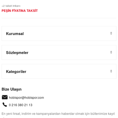
+2 taksit imkanı
PEŞİN FİYATINA TAKSİT
Kurumsal
Sözleşmeler
Kategoriler
Bize Ulaşın
hobispor@hobispor.com
0 216 380 21 13
En yeni fırsat, indirim ve kampanyalardan haberdar olmak için bültenimize kayıt