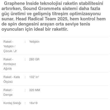
Graphene Inside teknolojisi raketin stabilitesini
artırırken, Sound Grommets sistemi daha fazla
güç üretimi ve gelişmiş titreşim optimizasyonu
sunar. Head Radical Team 2025, hem kontrol hem
de spin dengesini arayan orta seviye tenis
oyuncuları için ideal bir rakettir.
Raket -
:
Yetişkin
Yetişkin /
Çocuk / Jr
Raket -
:
280 GR
Kordajsız
Ağırlık
Raket - Kafa
:
102' in²
Ölçüsü
Raket -
:
320 MM
Denge
Kordaj Sıklığı
:
16x19