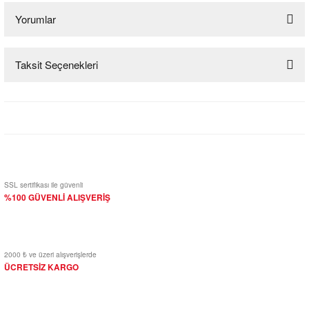
Yorumlar
Taksit Seçenekleri
Bu ürüne ilk yorumu siz yapın!
Yorum Yaz
SSL sertifikası ile güvenli
%100 GÜVENLİ ALIŞVERİŞ
2000 ₺ ve üzeri alışverişlerde
ÜCRETSİZ KARGO