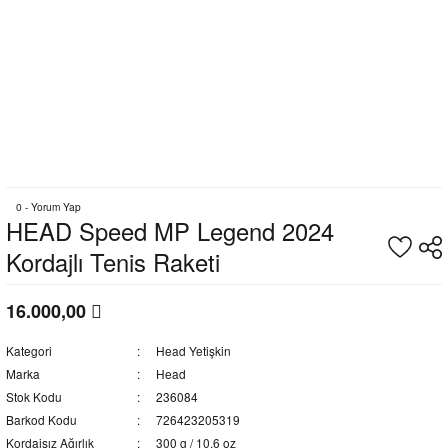
0 - Yorum Yap
HEAD Speed MP Legend 2024
Kordajlı Tenis Raketi
16.000,00
Kategori
Head Yetişkin
Marka
Head
Stok Kodu
236084
Barkod Kodu
726423205319
Kordajsız Ağırlık
300 g / 10.6 oz