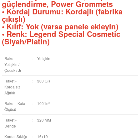
güçlendirme, Power Grommets
• Kordaj Durumu: Kordajlı (fabrika
çıkışlı)
• Kılıf: Yok (varsa panele ekleyin)
• Renk: Legend Special Cosmetic
(Siyah/Platin)
Raket -
:
Yetişkin
Yetişkin /
Çocuk / Jr
Raket -
:
300 GR
Kordajsız
Ağırlık
Raket - Kafa
:
100' in²
Ölçüsü
Raket -
:
320 MM
Denge
Kordaj Sıklığı
:
16x19