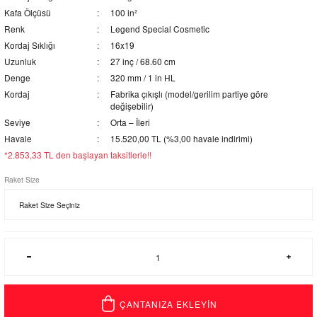
Kafa Ölçüsü
100 in²
Renk
Legend Special Cosmetic
Kordaj Sıklığı
16x19
Uzunluk
27 inç / 68.60 cm
Denge
320 mm / 1 in HL
Kordaj
Fabrika çıkışlı (model/gerilim partiye göre
değişebilir)
Seviye
Orta – İleri
Havale
15.520,00 TL (%3,00 havale indirimi)
*2.853,33 TL den başlayan taksitlerle!!
Raket Size
ÇANTANIZA EKLEYİN