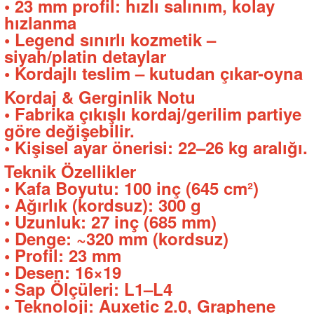
• 23 mm profil: hızlı salınım, kolay
hızlanma
• Legend sınırlı kozmetik –
siyah/platin detaylar
• Kordajlı teslim – kutudan çıkar-oyna
Kordaj & Gerginlik Notu
• Fabrika çıkışlı kordaj/gerilim partiye
göre değişebilir.
• Kişisel ayar önerisi: 22–26 kg aralığı.
Teknik Özellikler
• Kafa Boyutu: 100 inç (645 cm²)
• Ağırlık (kordsuz): 300 g
• Uzunluk: 27 inç (685 mm)
• Denge: ~320 mm (kordsuz)
• Profil: 23 mm
• Desen: 16×19
• Sap Ölçüleri: L1–L4
• Teknoloji: Auxetic 2.0, Graphene