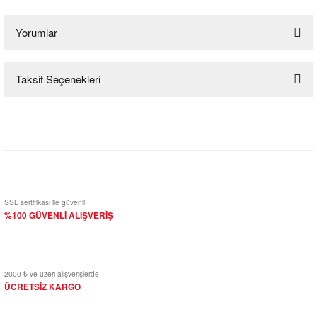
Yorumlar
Taksit Seçenekleri
Bu ürüne ilk yorumu siz yapın!
Yorum Yaz
SSL sertifikası ile güvenli
%100 GÜVENLİ ALIŞVERİŞ
2000 ₺ ve üzeri alışverişlerde
ÜCRETSİZ KARGO