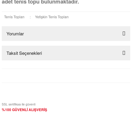
adet tenis topu bulunmaktadır.
Tenis Topları
:
Yetişkin Tenis Topları
Yorumlar
Taksit Seçenekleri
Bu ürüne ilk yorumu siz yapın!
Yorum Yaz
SSL sertifikası ile güvenli
%100 GÜVENLİ ALIŞVERİŞ