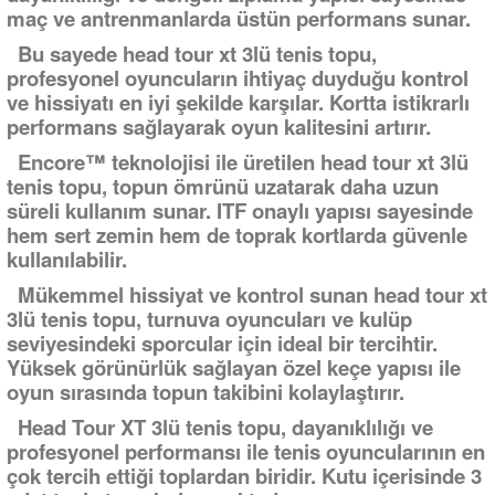
maç ve antrenmanlarda üstün performans sunar.
Bu sayede head tour xt 3lü tenis topu,
profesyonel oyuncuların ihtiyaç duyduğu kontrol
ve hissiyatı en iyi şekilde karşılar. Kortta istikrarlı
performans sağlayarak oyun kalitesini artırır.
Encore™ teknolojisi ile üretilen head tour xt 3lü
tenis topu, topun ömrünü uzatarak daha uzun
süreli kullanım sunar. ITF onaylı yapısı sayesinde
hem sert zemin hem de toprak kortlarda güvenle
kullanılabilir.
Mükemmel hissiyat ve kontrol sunan head tour xt
3lü tenis topu, turnuva oyuncuları ve kulüp
seviyesindeki sporcular için ideal bir tercihtir.
Yüksek görünürlük sağlayan özel keçe yapısı ile
oyun sırasında topun takibini kolaylaştırır.
Head Tour XT 3lü tenis topu, dayanıklılığı ve
profesyonel performansı ile tenis oyuncularının en
çok tercih ettiği toplardan biridir. Kutu içerisinde 3