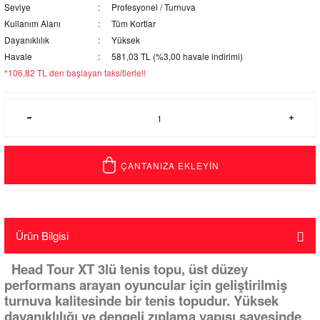
Seviye
Profesyonel / Turnuva
Kullanım Alanı
Tüm Kortlar
Dayanıklılık
Yüksek
Havale
581,03 TL (%3,00 havale indirimi)
*106,82 TL den başlayan taksitlerle!!
ÇANTANIZA EKLEYİN
Ürün Bilgisi
Head Tour XT 3lü tenis topu, üst düzey
performans arayan oyuncular için geliştirilmiş
turnuva kalitesinde bir tenis topudur. Yüksek
dayanıklılığı ve dengeli zıplama yapısı sayesinde