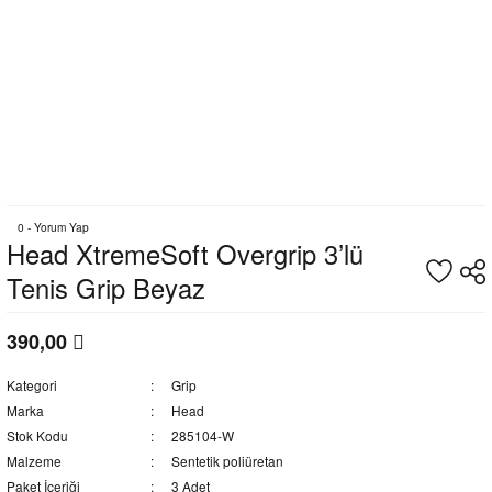
0 - Yorum Yap
Head XtremeSoft Overgrip 3’lü
Tenis Grip Beyaz
390,00
Kategori
Grip
Marka
Head
Stok Kodu
285104-W
Malzeme
Sentetik poliüretan
Paket İçeriği
3 Adet