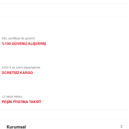
Yorum Yaz
SSL sertifikası ile güvenli
%100 GÜVENLİ ALIŞVERİŞ
2000 ₺ ve üzeri alışverişlerde
ÜCRETSİZ KARGO
+2 taksit imkanı
PEŞİN FİYATINA TAKSİT
Kurumsal