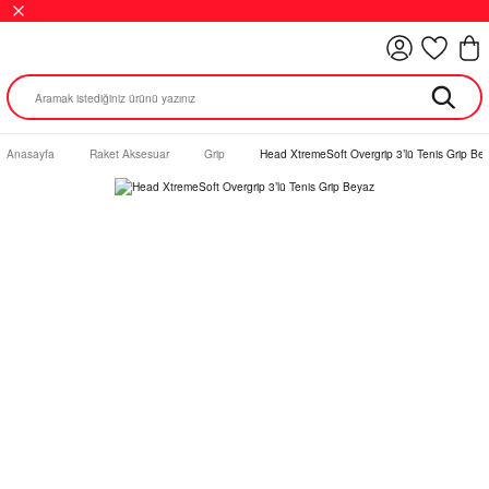
Anasayfa
Raket Aksesuar
Grip
Head XtremeSoft Overgrip 3’lü Tenis Grip Be