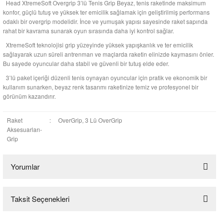
Head XtremeSoft Overgrip 3’lü Tenis Grip Beyaz, tenis raketinde maksimum
konfor, güçlü tutuş ve yüksek ter emicilik sağlamak için geliştirilmiş performans
odaklı bir overgrip modelidir. İnce ve yumuşak yapısı sayesinde raket sapında
rahat bir kavrama sunarak oyun sırasında daha iyi kontrol sağlar.
XtremeSoft teknolojisi grip yüzeyinde yüksek yapışkanlık ve ter emicilik
sağlayarak uzun süreli antrenman ve maçlarda raketin elinizde kaymasını önler.
Bu sayede oyuncular daha stabil ve güvenli bir tutuş elde eder.
3’lü paket içeriği düzenli tenis oynayan oyuncular için pratik ve ekonomik bir
kullanım sunarken, beyaz renk tasarımı raketinize temiz ve profesyonel bir
görünüm kazandırır.
Raket
:
OverGrip, 3 Lü OverGrip
Aksesuarları-
Grip
Yorumlar
Taksit Seçenekleri
Bu ürüne ilk yorumu siz yapın!