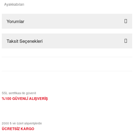
Ayakkabıları
Yorumlar
Taksit Seçenekleri
Bu ürüne ilk yorumu siz yapın!
Yorum Yaz
SSL sertifikası ile güvenli
%100 GÜVENLİ ALIŞVERİŞ
2000 ₺ ve üzeri alışverişlerde
ÜCRETSİZ KARGO