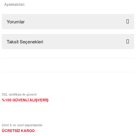
Ayakkabıları
Yorumlar
Taksit Seçenekleri
Bu ürüne ilk yorumu siz yapın!
Yorum Yaz
SSL sertifikası ile güvenli
%100 GÜVENLİ ALIŞVERİŞ
2000 ₺ ve üzeri alışverişlerde
ÜCRETSİZ KARGO