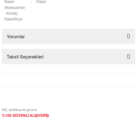
Raket
:
Paket
Aksesuarları
- Kordaj -
Paket/Rulo
Yorumlar
Taksit Seçenekleri
Bu ürüne ilk yorumu siz yapın!
Yorum Yaz
SSL sertifikası ile güvenli
%100 GÜVENLİ ALIŞVERİŞ