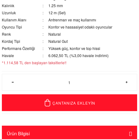
Kalınlık
1.25 mm
Uzunluk
12 m (Set)
Kullanım Alanı
Antrenman ve maç kullanımı
Oyuncu Tipi
Konfor ve hassasiyet odaklı oyuncular
Renk
Natural
Kordaj Tipi
Natural Gut
Performans Özelliği
Yüksek güç, konfor ve top hissi
Havale
6.062,50 TL (%3,00 havale indirimi)
*1.114,58 TL den başlayan taksitlerle!!
ÇANTANIZA EKLEYİN
Ürün Bilgisi