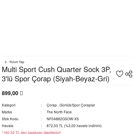
0 - Yorum Yap
Multi Sport Cush Quarter Sock 3P,
3'lü Spor Çorap (Siyah-Beyaz-Gri)
899,00
Kategori
Çorap
,
Günlük/Spor Çoraplar
Marka
The North Face
Stok Kodu
NF0A882G3OW-XS
Havale
872,03 TL (%3,00 havale indirimi)
*160,32 TL den başlayan taksitlerle!!