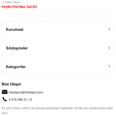
+2 taksit imkanı
PEŞİN FİYATINA TAKSİT
Kurumsal
Sözleşmeler
Kategoriler
Bize Ulaşın
hobispor@hobispor.com
0 216 380 21 13
En yeni fırsat, indirim ve kampanyalardan haberdar olmak için bültenimize kayıt
olun.