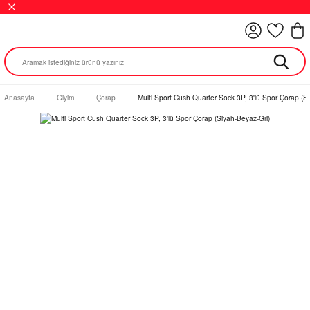
Anasayfa
Giyim
Çorap
Multi Sport Cush Quarter Sock 3P, 3'lü Spor Çorap (S