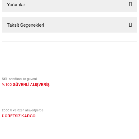
Yorumlar
Taksit Seçenekleri
Bu ürüne ilk yorumu siz yapın!
Yorum Yaz
SSL sertifikası ile güvenli
%100 GÜVENLİ ALIŞVERİŞ
2000 ₺ ve üzeri alışverişlerde
ÜCRETSİZ KARGO