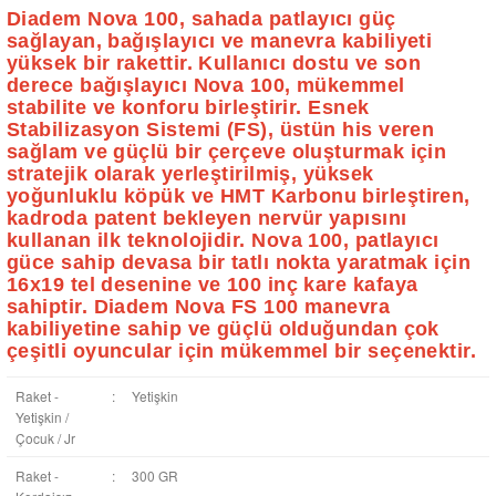
Diadem Nova 100, sahada patlayıcı güç
sağlayan, bağışlayıcı ve manevra kabiliyeti
yüksek bir rakettir.
Kullanıcı dostu ve son
derece bağışlayıcı Nova 100, mükemmel
stabilite ve konforu birleştirir.
Esnek
Stabilizasyon Sistemi (FS), üstün his veren
sağlam ve güçlü bir çerçeve oluşturmak için
stratejik olarak yerleştirilmiş, yüksek
yoğunluklu köpük ve HMT Karbonu birleştiren,
kadroda patent bekleyen nervür yapısını
kullanan ilk teknolojidir.
Nova 100, patlayıcı
güce sahip devasa bir tatlı nokta yaratmak için
16x19 tel desenine ve 100 inç kare kafaya
sahiptir.
Diadem Nova FS 100 manevra
kabiliyetine sahip ve güçlü olduğundan çok
çeşitli oyuncular için mükemmel bir seçenektir.
Raket -
:
Yetişkin
Yetişkin /
Çocuk / Jr
Raket -
:
300 GR