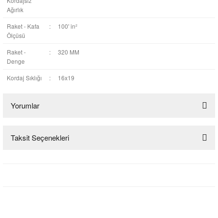
Kordajsız
Ağırlık
Raket - Kafa
:
100' in²
Ölçüsü
Raket -
:
320 MM
Denge
Kordaj Sıklığı
:
16x19
Yorumlar
Taksit Seçenekleri
Bu ürüne ilk yorumu siz yapın!
Yorum Yaz